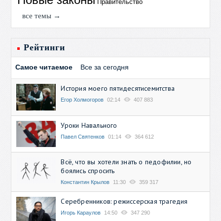
Правительство
все темы →
Рейтинги
Самое читаемое
Все за сегодня
История моего пятидесятисемитства
Егор Холмогоров
02:14
407 883
Уроки Навального
Павел Святенков
01:14
364 612
Всё, что вы хотели знать о педофилии, но
боялись спросить
Константин Крылов
11:30
359 317
Серебренников: режиссерская трагедия
Игорь Караулов
14:50
347 290