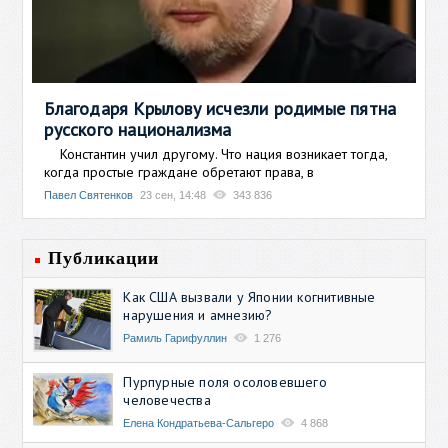
Благодаря Крылову исчезли родимые пятна
русского национализма
Константин учил другому. Что нация возникает тогда,
когда простые граждане обретают права, в
Павел Святенков
23 сен, 14:48
343 836
Публикации
Как США вызвали у Японии когнитивные
нарушения и амнезию?
Рамиль Гарифуллин
1 276
Пурпурные поля осоловевшего
человечества
Елена Кондратьева-Сальгеро
4 868