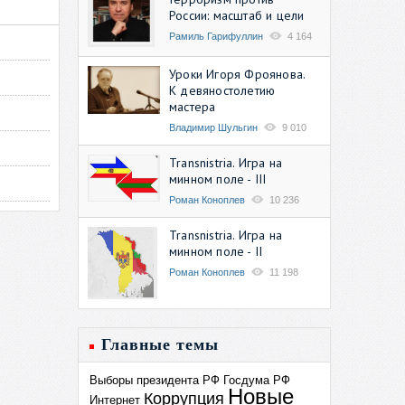
России: масштаб и цели
Рамиль Гарифуллин
4 164
Уроки Игоря Фроянова.
К девяностолетию
мастера
Владимир Шульгин
9 010
Transnistria. Игра на
минном поле - III
Роман Коноплев
10 236
Transnistria. Игра на
минном поле - II
Роман Коноплев
11 198
Главные темы
Выборы президента РФ
Госдума РФ
Новые
Коррупция
Интернет