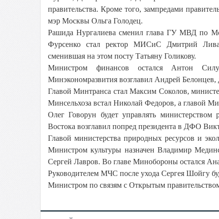
правительства. Кроме того, зампредами правите
мэр Москвы Ольга Голодец.
Рашида Нургалиева сменил глава ГУ МВД по Мо
Фурсенко стал ректор МИСиС Дмитрий Ливан
сменившая на этом посту Татьяну Голикову.
Министром финансов остался Антон Силу
Минэкономразвития возглавил Андрей Белонцев, 
Главой Минтранса стал Максим Соколов, министе
Минсельхоза встал Николай Федоров, а главой М
Олег Говорун будет управлять министерством 
Востока возглавил попред президента в ДФО Вик
Главой министерства природных ресурсов и эко
Министром культуры назначен Владимир Мединс
Сергей Лавров. Во главе Минобороны остался Ан
Руководителем МЧС после ухода Сергея Шойгу бу
Министром по связям с Открытым правительство