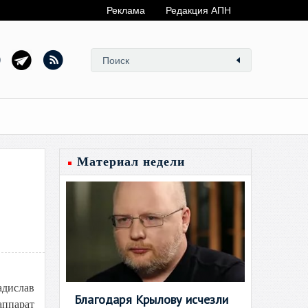
Реклама
Редакция АПН
Материал недели
адислав
Благодаря Крылову исчезли
аппарат