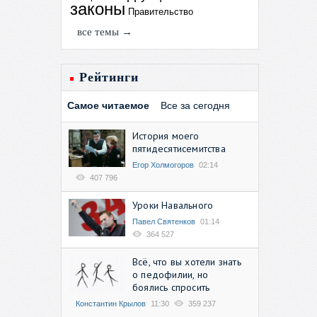
законы
Правительство
все темы →
Рейтинги
Самое читаемое
Все за сегодня
История моего
пятидесятисемитства
Егор Холмогоров
02:14
407 796
Уроки Навального
Павел Святенков
01:14
364 527
Всё, что вы хотели знать
о педофилии, но
боялись спросить
Константин Крылов
11:30
359 237