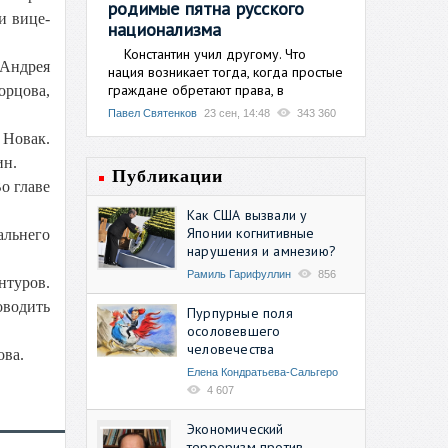
родимые пятна русского
и вице-
национализма
Константин учил другому. Что
 Андрея
нация возникает тогда, когда простые
граждане обретают права, в
рцова,
Павел Святенков
23 сен, 14:48
343 360
Новак.
ин.
Публикации
о главе
Как США вызвали у
Японии когнитивные
альнего
нарушения и амнезию?
Рамиль Гарифуллин
856
нтуров.
оводить
Пурпурные поля
осоловевшего
человечества
ова.
Елена Кондратьева-Сальгеро
4 607
Экономический
терроризм против