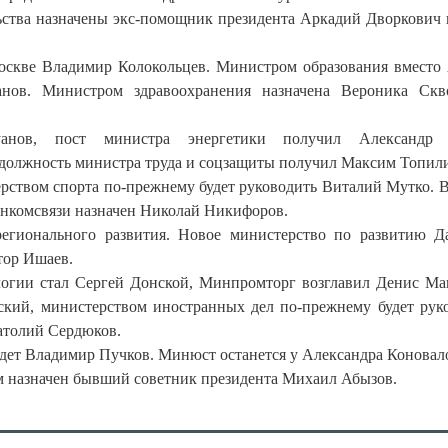
льства назначены экс-помощник президента Аркадий Дворкович 
скве Владимир Колокольцев. Министром образования вместо
ов. Министром здравоохранения назначена Вероника Скво
анов, пост министра энергетики получил Александр 
должность министра труда и соцзащиты получил Максим Топил
рством спорта по-прежнему будет руководить Виталий Мутко. В
инкомсвязи назначен Николай Никифоров.
регионального развития. Новое министерство по развитию Д
тор Ишаев.
логии стал Сергей Донской, Минпромторг возглавил Денис Ма
кий, министерством иностранных дел по-прежнему будет рук
атолий Сердюков.
дет Владимир Пучков. Минюст останется у Александра Коновал
м назначен бывший советник президента Михаил Абызов.