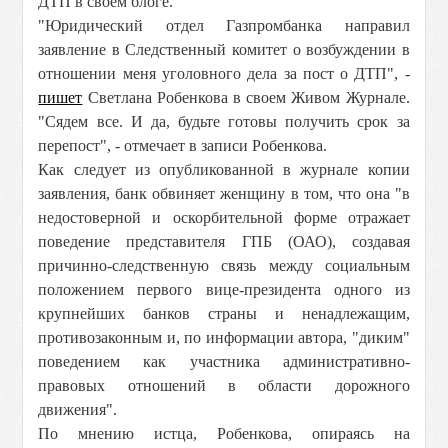
ДТП в своем блоге.
"Юридический отдел Газпромбанка направил
заявление в Следственный комитет о возбуждении в
отношении меня уголовного дела за пост о ДТП", -
пишет
Светлана Робенкова в своем Живом Журнале.
"Сядем все. И да, будьте готовы получить срок за
перепост", - отмечает в записи Робенкова.
Как следует из опубликованной в журнале копии
заявления, банк обвиняет женщину в том, что она "в
недостоверной и оскорбительной форме отражает
поведение представителя ГПБ (ОАО), создавая
причинно-следственную связь между социальным
положением первого вице-президента одного из
крупнейших банков страны и ненадлежащим,
противозаконным и, по информации автора, "диким"
поведением как участника административно-
правовых отношений в области дорожного
движения".
По мнению истца, Робенкова, опираясь на