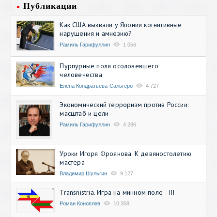
Публикации
Как США вызвали у Японии когнитивные
нарушения и амнезию?
Рамиль Гарифуллин
1 056
Пурпурные поля осоловевшего
человечества
Елена Кондратьева-Сальгеро
4 727
Экономический терроризм против России:
масштаб и цели
Рамиль Гарифуллин
4 286
Уроки Игоря Фроянова. К девяностолетию
мастера
Владимир Шульгин
9 127
Transnistria. Игра на минном поле - III
Роман Коноплев
10 358