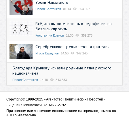
Уроки Навального
Павел Святенков
01:14
364 567
Всё, что вы хотели знать о педофилии, но
боялись спросить
Константин Крылов
11:30
359 275
Серебренников: режиссерская трагедия
Игорь Караулов
14:50
347 245
Благодаря Крылову исчезли родимые пятна русского
национализма
Павел Святенков
14:48
343 583
Copyright © 1999-2025 «Агентство Политических Новостей»
Лицензия Минпечати Эл. №77-2792
При полном или частичном использовании материалов, ссылка на
АПН обязательна