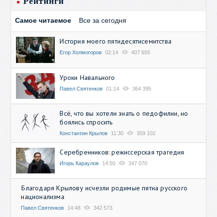
Рейтинги
Самое читаемое
Все за сегодня
История моего пятидесятисемитства
Егор Холмогоров
02:14
407 655
Уроки Навального
Павел Святенков
01:14
364 395
Всё, что вы хотели знать о педофилии, но
боялись спросить
Константин Крылов
11:30
359 102
Серебренников: режиссерская трагедия
Игорь Караулов
14:50
347 070
Благодаря Крылову исчезли родимые пятна русского
национализма
Павел Святенков
14:48
342 573