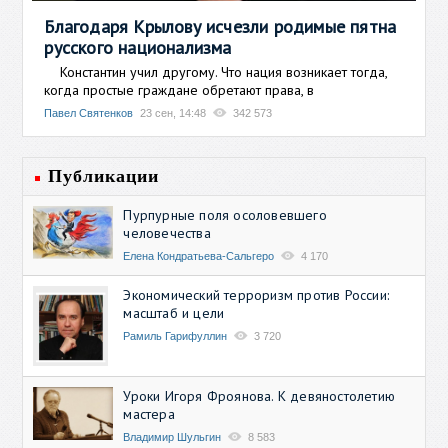
Благодаря Крылову исчезли родимые пятна
русского национализма
Константин учил другому. Что нация возникает тогда,
когда простые граждане обретают права, в
Павел Святенков
23 сен, 14:48
342 573
Публикации
Пурпурные поля осоловевшего
человечества
Елена Кондратьева-Сальгеро
4 170
Экономический терроризм против России:
масштаб и цели
Рамиль Гарифуллин
3 720
Уроки Игоря Фроянова. К девяностолетию
мастера
Владимир Шульгин
8 583