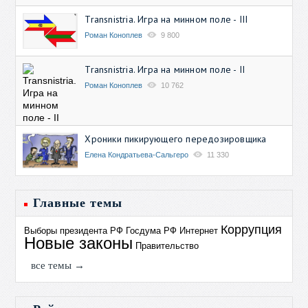
Transnistria. Игра на минном поле - III
Роман Коноплев
9 800
Transnistria. Игра на минном поле - II
Роман Коноплев
10 762
Хроники пикирующего передозировщика
Елена Кондратьева-Сальгеро
11 330
Главные темы
Коррупция
Выборы президента РФ
Госдума РФ
Интернет
Новые законы
Правительство
все темы →