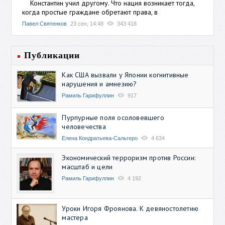
Константин учил другому. Что нация возникает тогда,
когда простые граждане обретают права, в
Павел Святенков
23 сен, 14:48
343 418
Публикации
Как США вызвали у Японии когнитивные
нарушения и амнезию?
Рамиль Гарифуллин
917
Пурпурные поля осоловевшего
человечества
Елена Кондратьева-Сальгеро
4 634
Экономический терроризм против России:
масштаб и цели
Рамиль Гарифуллин
4 192
Уроки Игоря Фроянова. К девяностолетию
мастера