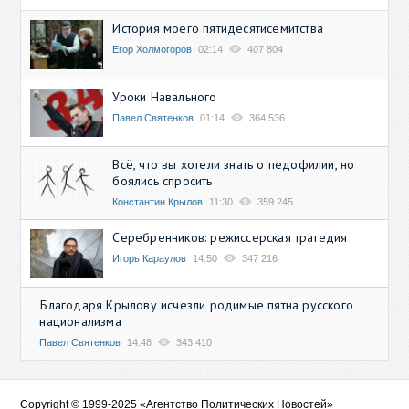
История моего пятидесятисемитства
Егор Холмогоров
02:14
407 804
Уроки Навального
Павел Святенков
01:14
364 536
Всё, что вы хотели знать о педофилии, но
боялись спросить
Константин Крылов
11:30
359 245
Серебренников: режиссерская трагедия
Игорь Караулов
14:50
347 216
Благодаря Крылову исчезли родимые пятна русского
национализма
Павел Святенков
14:48
343 410
Copyright © 1999-2025 «Агентство Политических Новостей»