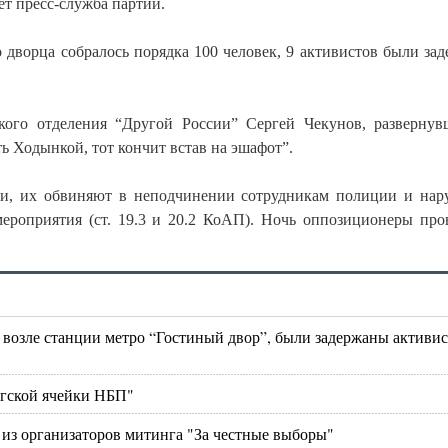
т пресс-служба партии.
 дворца собралось порядка 100 человек, 9 активистов были за
кого отделения “Другой России” Сергей Чекунов, разверну
ь Ходынкой, тот кончит встав на эшафот”.
ии, их обвиняют в неподчинении сотрудникам полиции и на
мероприятия (ст. 19.3 и 20.2 КоАП). Ночь оппозиционеры про
а возле станции метро “Гостиный двор”, были задержаны активи
ргской ячейки НБП"
из организаторов митинга "За честные выборы"