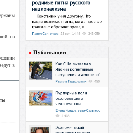
родимые пятна русского
национализма
держаны
Константин учил другому. Что
нация возникает тогда, когда простые
граждане обретают права, в
Павел Святенков
23 сен, 14:48
343 059
вший на
Публикации
рушении
Как США вызвали у
ведут в
Японии когнитивные
нарушения и амнезию?
Рамиль Гарифуллин
450
Пурпурные поля
осоловевшего
сты
человечества
Елена Кондратьева-Сальгеро
4 433
Экономический
терроризм против