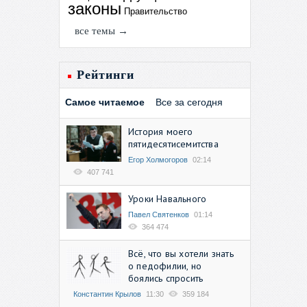
законы
Правительство
все темы →
Рейтинги
Самое читаемое
Все за сегодня
История моего
пятидесятисемитства
Егор Холмогоров
02:14
407 741
Уроки Навального
Павел Святенков
01:14
364 474
Всё, что вы хотели знать
о педофилии, но
боялись спросить
Константин Крылов
11:30
359 184