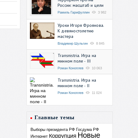
России: масштаб и цели
Рамиль Гарифуллин
3 982
Уроки Игоря Фроянова.
К девяностолетию
мастера
Владимир Шульгин
8 845
Transnistria. Игра на
минном поле - III
Роман Коноплев
10 063
Transnistria. Игра на
минном поле - II
Роман Коноплев
11 024
Главные темы
Выборы президента РФ
Госдума РФ
Новые
Коррупция
Интернет