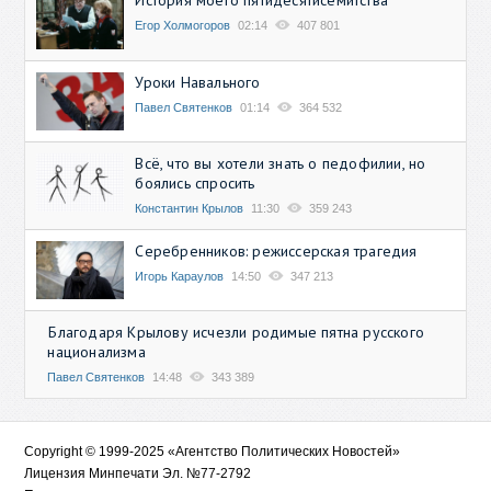
История моего пятидесятисемитства
Егор Холмогоров
02:14
407 801
Уроки Навального
Павел Святенков
01:14
364 532
Всё, что вы хотели знать о педофилии, но
боялись спросить
Константин Крылов
11:30
359 243
Серебренников: режиссерская трагедия
Игорь Караулов
14:50
347 213
Благодаря Крылову исчезли родимые пятна русского
национализма
Павел Святенков
14:48
343 389
Copyright © 1999-2025 «Агентство Политических Новостей»
Лицензия Минпечати Эл. №77-2792