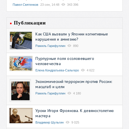
Павел Святенков
23 сен, 14:48
343 396
Публикации
Как США вызвали у Японии когнитивные
нарушения и амнезию?
Рамиль Гарифуллин
890
Пурпурные поля осоловевшего
человечества
Елена Кондратьева-Сальгеро
4 622
Экономический терроризм против России:
масштаб и цели
Рамиль Гарифуллин
4 180
Уроки Игоря Фроянова. К девяностолетию
мастера
Владимир Шульгин
9 025