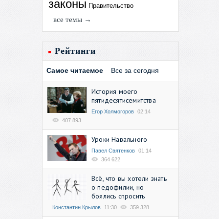
законы
Правительство
все темы →
Рейтинги
Самое читаемое
Все за сегодня
История моего
пятидесятисемитства
Егор Холмогоров
02:14
407 893
Уроки Навального
Павел Святенков
01:14
364 622
Всё, что вы хотели знать
о педофилии, но
боялись спросить
Константин Крылов
11:30
359 328