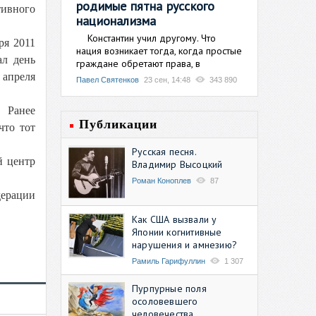
родимые пятна русского
тивного
национализма
Константин учил другому. Что
ря 2011
нация возникает тогда, когда простые
ал день
граждане обретают права, в
 апреля
Павел Святенков
23 сен, 14:48
343 890
. Ранее
Публикации
что тот
Русская песня.
й центр
Владимир Высоцкий
Роман Коноплев
87
дерации
Как США вызвали у
Японии когнитивные
нарушения и амнезию?
Рамиль Гарифуллин
1 307
Пурпурные поля
осоловевшего
человечества