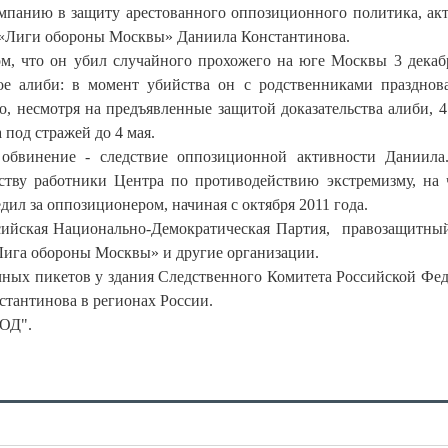
мпанию в защиту арестованного оппозиционного политика, ак
 «Лиги обороны Москвы» Даниила Константинова.
м, что он убил случайного прохожего на юге Москвы 3 декаб
ое алиби: в момент убийства он с родственниками празднов
, несмотря на предъявленные защитой доказательства алиби, 4
под стражей до 4 мая.
 обвинение - следствие оппозиционной активности Даниила
ству работники Центра по противодействию экстремизму, на 
едил за оппозиционером, начиная с октября 2011 года.
сийская Национально-Демократическая Партия, правозащитны
Лига обороны Москвы» и другие организации.
чных пикетов у здания Следственного Комитета Российской Фе
нстантинова в регионах России.
РОД".