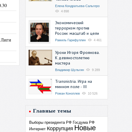
0.30
Елена Кондратьева-Сальгеро
4 898
Экономический
терроризм против
России: масштаб и цели
 "Лиги
Рамиль Гарифуллин
4 461
Уроки Игоря Фроянова.
К девяностолетию
мастера
Владимир Шульгин
9 289
Transnistria. Игра на
минном поле - III
Роман Коноплев
10 526
Главные темы
Выборы президента РФ
Госдума РФ
Новые
Коррупция
Интернет