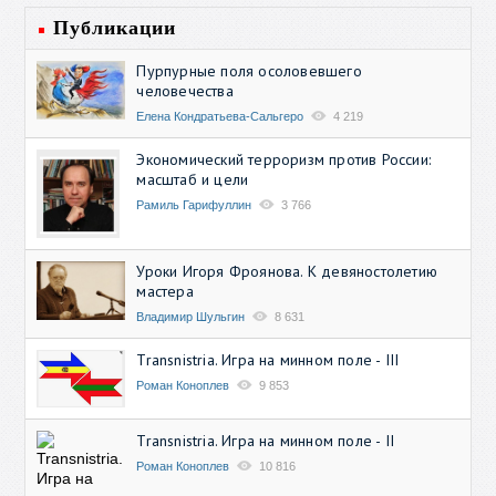
Публикации
Пурпурные поля осоловевшего
человечества
Елена Кондратьева-Сальгеро
4 219
Экономический терроризм против России:
масштаб и цели
Рамиль Гарифуллин
3 766
Уроки Игоря Фроянова. К девяностолетию
мастера
Владимир Шульгин
8 631
Transnistria. Игра на минном поле - III
Роман Коноплев
9 853
Transnistria. Игра на минном поле - II
Роман Коноплев
10 816