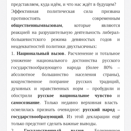
представляем, куда идём, и что нас ждёт в будущем?
Эффективная политическая сила призвана
противостоять современным
общественным
вызовам
, которые являются
реакцией на разрушительную деятельность либерал-
большевистского режима девяностых годов и
неадекватностей политики двухтысячных:
1.
Национальный вызов
. Расчленение и тотальное
унижение национального достоинства русского
государствообразующего народа (более 80% –
абсолютное большинство населения страны),
кощунственное попрание русских традиций,
духовных и нравственных норм – пробудили и
обострили
русское национальное чувство
и
самосознание
. Только недавно верховная власть
осмелилась признать очевидное:
русский народ –
государствообразующий
. Из этой декларации ещё
только предстоит сделать важные выводы.
2.
Государственный вызов
. Болезненное