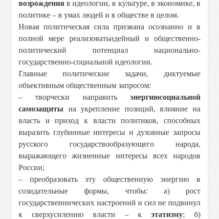
возрождения
в идеологии, в культуре, в экономике, в
политике – в умах людей и в обществе в целом.
Новая политическая сила призвана осознанно и в
полной мере реализовать
идейный и общественно-
политический потенциал национально-
государственно-социальной идеологии.
Главные политические задачи, диктуемые
объективным общественным запросом:
– творчески направить
энергию
социальной
самозащиты
на укрепление позиций, влияние на
власть и приход к власти политиков, способных
выразить глубинные интересы и духовные запросы
русского государствообразующего народа,
выражающего жизненные интересы всех народов
России;
– преобразовать эту общественную энергию в
созидательные формы, чтобы: а) рост
государственнических настроений и сил не подвинул
к сверхусилению власти – к
этатизму
; б)