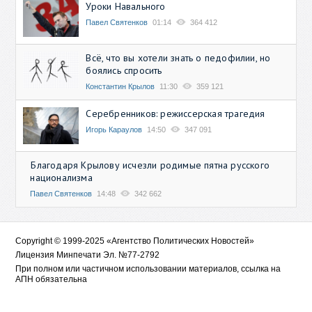
Уроки Навального
Павел Святенков
01:14
364 412
Всё, что вы хотели знать о педофилии, но
боялись спросить
Константин Крылов
11:30
359 121
Серебренников: режиссерская трагедия
Игорь Караулов
14:50
347 091
Благодаря Крылову исчезли родимые пятна русского
национализма
Павел Святенков
14:48
342 662
Copyright © 1999-2025 «Агентство Политических Новостей»
Лицензия Минпечати Эл. №77-2792
При полном или частичном использовании материалов, ссылка на
АПН обязательна