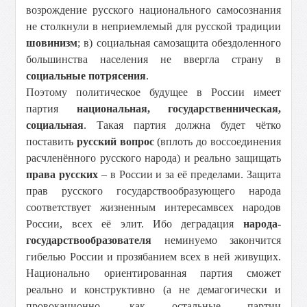
возрождение русского национального самосознания
не столкнули в неприемлемый для русской традиции
шовинизм
; в) социальная самозащита обездоленного
большинства населения не ввергла страну в
социальные потрясения
.
Поэтому политическое будущее в России имеет
партия
национальная, государственническая,
социальная
. Такая партия должна будет чётко
поставить
русский вопрос
(вплоть до воссоединения
расчленённого русского народа) и реально защищать
права русских
– в России и за её пределами. Защита
прав русского государствообразующего народа
соответствует жизненным интересам
всех народов
России, всех её элит. Ибо деградация
народа-
государствообразователя
неминуемо закончится
гибелью России и прозябанием всех в ней живущих.
Национально ориентированная партия сможет
реально и конструктивно (а не демагогически и
провокационно, как остальные партии