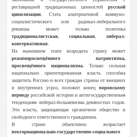
реставрацией традиционных ценностей
русской
цивилизации
. Стать альтернативой коммуно-
социалистического или радикал-либерального
реванша может только политика
традиционалистская
,
социальная
,
либерал-
консервативная
.
На нынешнем этапе возродить страну может
режим
просвещённого патриотизма,
просвещённого национализма.
Только сильная
национально ориентированная власть способна
защитить Россию и всех граждан страны от внешних
и внутренних угроз, положит конец
воровскому
периоду
российской истории и антигосударственным
тенденциям либерал-большевизма девяностых годов.
Это власть, защищающая органичное общество и
свободного ответственного гражданина.
В стране объективно возрастает
вектор
национально-государственно-социального