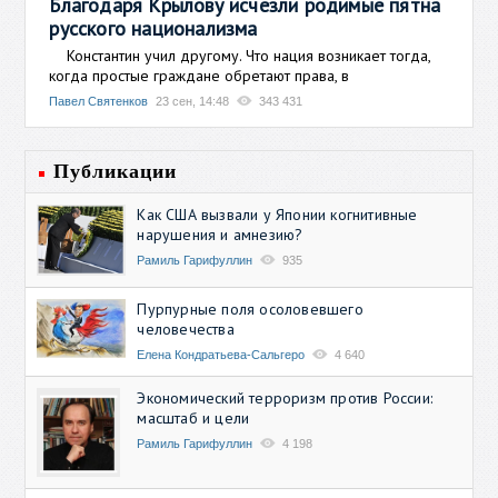
Благодаря Крылову исчезли родимые пятна
русского национализма
Константин учил другому. Что нация возникает тогда,
когда простые граждане обретают права, в
Павел Святенков
23 сен, 14:48
343 431
Публикации
Как США вызвали у Японии когнитивные
нарушения и амнезию?
Рамиль Гарифуллин
935
Пурпурные поля осоловевшего
человечества
Елена Кондратьева-Сальгеро
4 640
Экономический терроризм против России:
масштаб и цели
Рамиль Гарифуллин
4 198