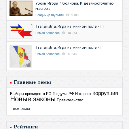
Уроки Игоря Фроянова. К девяностолетию
мастера
Владимир Шульгин
9 042
Transnistria. Игра на минном поле - III
Роман Коноплев
10 273
Transnistria. Игра на минном поле - II
Роман Коноплев
11 233
Главные темы
Коррупция
Выборы президента РФ
Госдума РФ
Интернет
Новые законы
Правительство
все темы →
Рейтинги