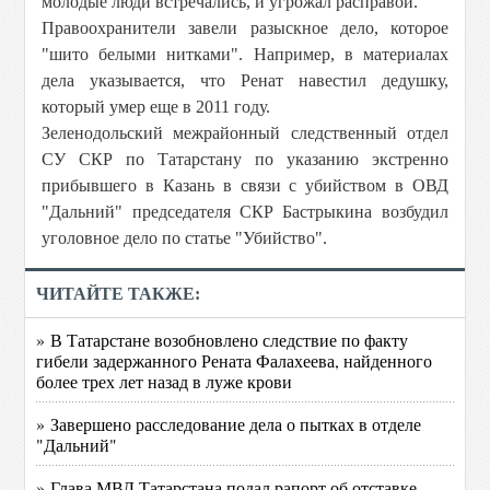
молодые люди встречались, и угрожал расправой.
Правоохранители завели разыскное дело, которое
"шито белыми нитками". Например, в материалах
дела указывается, что Ренат навестил дедушку,
который умер еще в 2011 году.
Зеленодольский межрайонный следственный отдел
СУ СКР по Татарстану по указанию экстренно
прибывшего в Казань в связи с убийством в ОВД
"Дальний" председателя СКР Бастрыкина возбудил
уголовное дело по статье "Убийство".
ЧИТАЙТЕ ТАКЖЕ:
» В Татарстане возобновлено следствие по факту
гибели задержанного Рената Фалахеева, найденного
более трех лет назад в луже крови
» Завершено расследование дела о пытках в отделе
"Дальний"
» Глава МВД Татарстана подал рапорт об отставке