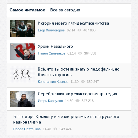
Самое читаемое
Все за сегодня
История моего пятидесятисемитства
Егор Холмогоров
02:14
407 806
Уроки Навального
Павел Святенков
01:14
364 538
Всё, что вы хотели знать о педофилии, но
боялись спросить
Константин Крылов
11:30
359 247
Серебренников: режиссерская трагедия
Игорь Караулов
14:50
347 218
Благодаря Крылову исчезли родимые пятна русского
национализма
Павел Святенков
14:48
343 424