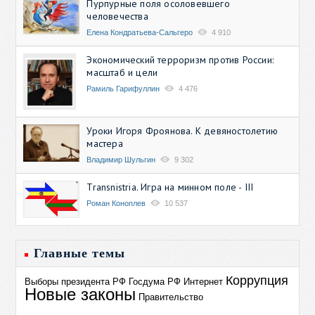
Пурпурные поля осоловевшего
человечества
Елена Кондратьева-Сальгеро
4 910
Экономический терроризм против России:
масштаб и цели
Рамиль Гарифуллин
4 476
Уроки Игоря Фроянова. К девяностолетию
мастера
Владимир Шульгин
9 302
Transnistria. Игра на минном поле - III
Роман Коноплев
10 537
Главные темы
Коррупция
Выборы президента РФ
Госдума РФ
Интернет
Новые законы
Правительство