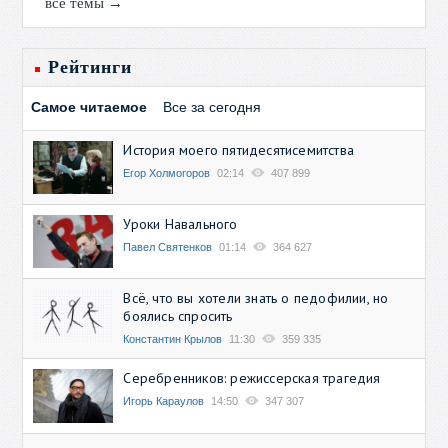
все темы →
Рейтинги
Самое читаемое
Все за сегодня
История моего пятидесятисемитства
Егор Холмогоров
02:14
407 899
Уроки Навального
Павел Святенков
01:14
364 627
Всё, что вы хотели знать о педофилии, но
боялись спросить
Константин Крылов
11:30
359 335
Серебренников: режиссерская трагедия
Игорь Караулов
14:50
347 307