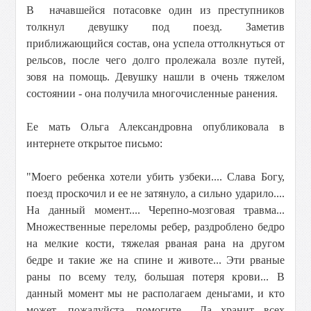
В начавшейся потасовке один из преступников
толкнул девушку под поезд. Заметив
приближающийся состав, она успела оттолкнуться от
рельсов, после чего долго пролежала возле путей,
зовя на помощь. Девушку нашли в очень тяжелом
состоянии - она получила многочисленные ранения.
Ее мать Ольга Александровна опубликовала в
интернете открытое письмо:
"Моего ребенка хотели убить узбеки.... Слава Богу,
поезд проскочил и ее не затянуло, а сильно ударило....
На данный момент.... Черепно-мозговая травма...
Множественные переломы ребер, раздроблено бедро
на мелкие кости, тяжелая рваная рана на другом
бедре и такие же на спине и животе... Эти рваные
раны по всему телу, большая потеря крови... В
данный момент мы не располагаем деньгами, и кто
может, пожалуйста, помогите... Да хранит всех