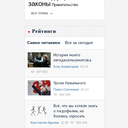
законы
Правительство
все темы →
Рейтинги
Самое читаемое
Все за сегодня
История моего
пятидесятисемитства
Егор Холмогоров
02:14
407 803
Уроки Навального
Павел Святенков
01:14
364 535
Всё, что вы хотели знать
о педофилии, но
боялись спросить
Константин Крылов
11:30
359 244