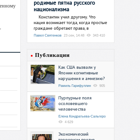
родимые пятна русского
ченному
национализма
Константин учил другому. Что
нация возникает тогда, когда простые
граждане обретают права, в
-
Павел Святенков
23 сен, 14:48
343 410
Публикации
Как США вызвали у
Японии когнитивные
нарушения и амнезию?
Рамиль Гарифуллин
905
Пурпурные поля
осоловевшего
человечества
Елена Кондратьева-Сальгеро
4 629
Экономический
терроризм против