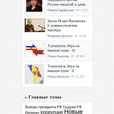
России: масштаб и цели
Рамиль Гарифуллин
4 187
Уроки Игоря Фроянова.
К девяностолетию
мастера
Владимир Шульгин
9 032
Transnistria. Игра на
минном поле - III
Роман Коноплев
10 260
Transnistria. Игра на
минном поле - II
Роман Коноплев
11 222
Главные темы
Выборы президента РФ
Госдума РФ
Новые
Коррупция
Интернет