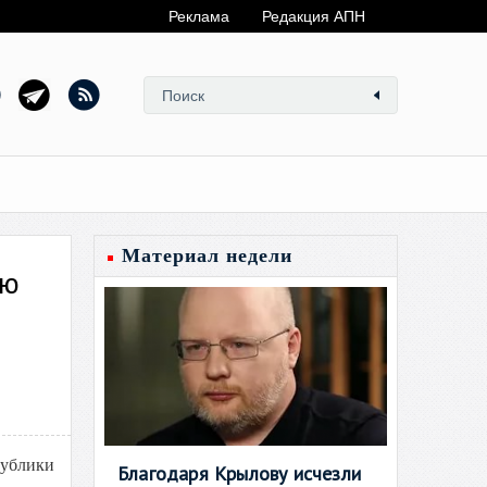
Реклама
Редакция АПН
Материал недели
ою
публики
Благодаря Крылову исчезли