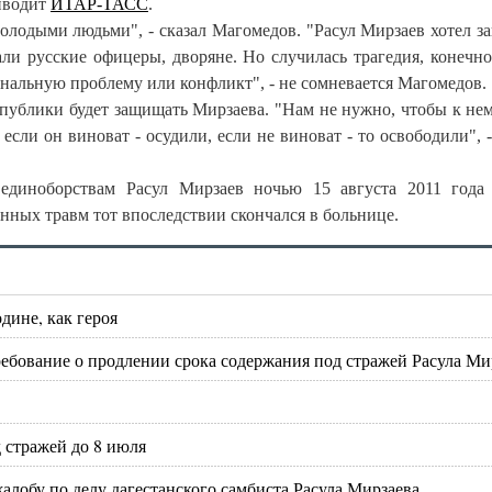
иводит
ИТАР-ТАСС
.
олодыми людьми", - сказал Магомедов. "Расул Мирзаев хотел з
ли русские офицеры, дворяне. Но случилась трагедия, конечно,
иональную проблему или конфликт", - не сомневается Магомедов.
спублики будет защищать Мирзаева. "Нам не нужно, чтобы к не
если он виноват - осудили, если не виноват - то освободили", -
диноборствам Расул Мирзаев ночью 15 августа 2011 года 
нных травм тот впоследствии скончался в больнице.
дине, как героя
требование о продлении срока содержания под стражей Расула Ми
 стражей до 8 июля
алобу по делу дагестанского самбиста Расула Мирзаева