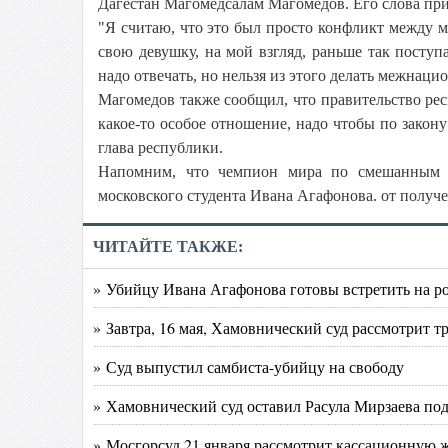
Дагестан Магомедсалам Магомедов. Его слова пр
"Я считаю, что это был просто конфликт между м
свою девушку, на мой взгляд, раньше так поступа
надо отвечать, но нельзя из этого делать межнац
Магомедов также сообщил, что правительство ре
какое-то особое отношение, надо чтобы по закону 
глава республики.
Напомним, что чемпион мира по смешанным е
московского студента Ивана Агафонова. от получе
ЧИТАЙТЕ ТАКЖЕ:
» Убийцу Ивана Агафонова готовы встретить на ро
» Завтра, 16 мая, Хамовнический суд рассмотрит 
» Суд выпустил самбиста-убийцу на свободу
» Хамовнический суд оставил Расула Мирзаева под
» Мосгорсуд 21 января рассмотрит кассационную ж