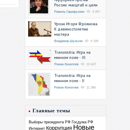
России: масштаб и цели
Рамиль Гарифуллин
4 357
Уроки Игоря Фроянова.
К девяностолетию
мастера
Владимир Шульгин
9 188
Transnistria. Игра на
минном поле - III
Роман Коноплев
10 427
Transnistria. Игра на
минном поле - II
Роман Коноплев
11 386
Главные темы
Выборы президента РФ
Госдума РФ
Новые
Коррупция
Интернет