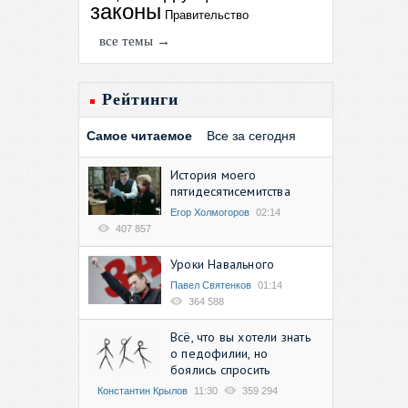
законы
Правительство
все темы →
Рейтинги
Самое читаемое
Все за сегодня
История моего
пятидесятисемитства
Егор Холмогоров
02:14
407 857
Уроки Навального
Павел Святенков
01:14
364 588
Всё, что вы хотели знать
о педофилии, но
боялись спросить
Константин Крылов
11:30
359 294