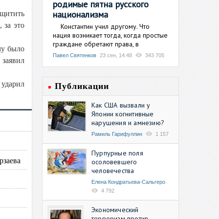
родимые пятна русского
национализма
ащитить
 за это
Константин учил другому. Что
нация возникает тогда, когда простые
граждане обретают права, в
му было
Павел Святенков
23 сен, 14:48
343 705
 заявил
ударил
Публикации
Как США вызвали у
Японии когнитивные
нарушения и амнезию?
Рамиль Гарифуллин
1 157
Пурпурные поля
рзаева
осоловевшего
человечества
Елена Кондратьева-Сальгеро
4 792
Экономический
терроризм против