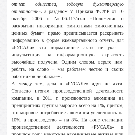
отчет общества, годовую бухгалтерскую
отчетность
», а разделом V Приказа ФСФР от 10
октября 2006 г. №06-117/пз-н «Положение о
раскрытии информации эмитентами эмиссионных
ценных бумаг» прямо предписывается раскрывать
информацию в форме ежеквартального отчета, для
«РУСАЛа» эти нормативные акты не указ –
индульгенция на информационную закрытость
высочайше получена. Одним словом, верьте нам,
ребята, на слово – мы работаем честно и своих
работников не обижаем.
А между тем, дела в «РУСАЛе» идут не ахти.
Согласно
итогам
производственной деятельности
компании, в 2011 г. производство алюминия на
предприятиях группы выросло всего на 1%, притом,
что мировое потребление алюминия увеличилось на
10%, а производство – на 8%. На фоне стагнации
производственной деятельности «РУСАЛа» в
прошлом году, иркутские алюминиевые активы шли