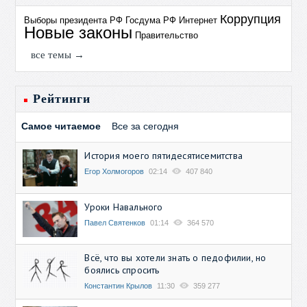
Коррупция
Выборы президента РФ
Госдума РФ
Интернет
Новые законы
Правительство
все темы →
Рейтинги
Самое читаемое
Все за сегодня
История моего пятидесятисемитства
Егор Холмогоров
02:14
407 840
Уроки Навального
Павел Святенков
01:14
364 570
Всё, что вы хотели знать о педофилии, но
боялись спросить
Константин Крылов
11:30
359 277