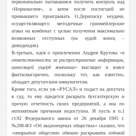
первоначально пытавшимся получить контроль над
«Норникелем», а затем после постигшей не
привыкшего проигрывать О.Дерипаску неудачи,
осуществляющего методичные гринмейлерские
атаки на комбинат с целью получения максимально
возможных отступных (на худой конец –
дивидендов).
В-третьих, идея о привлечении Андрея Крутова «
к
ответственности за распространение информации,
наносящей ущерб компании
» выглядит и вовсе
фантасмагорично, поскольку тот, как известно,
обладает депутатским иммунитетом.
Кроме того, если уж «РУСАЛ» и подаст на депутата
в суд, то ему придется раскрыть бухгалтерскую и
прочую отчетность своих предприятий, а она по
непонятным причинам недоступна. И пусть в п.1
ст.92 Федерального закона от 26 декабря 1995 г.
№208-ФЗ «Об акционерных обществах» сказано, что
«
открытое общество обязано раскрывать годовой