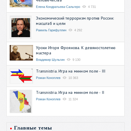
Елена Кондратьева-Сальгеро
4 731
Экономический терроризм против России:
масштаб и цели
Рамиль Гарифуллин
4 292
Уроки Игоря Фроянова. К девяностолетию
мастера
Владимир Шульгин
9 130
Transnistria. Игра на минном поле - III
Роман Коноплев
10 363
Transnistria. Игра на минном поле - II
Роман Коноплев
11 324
Главные темы