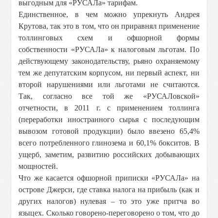
выгодным для «РУСАЛа» тарифам.
Единственное, в чем можно упрекнуть Андрея
Крутова, так это в том, что он приравнял применение
толлинговых схем и офшорной формы
собственности «РУСАЛа» к налоговым льготам. По
действующему законодательству, рьяно охраняемому
тем же депутатским корпусом, ни первый аспект, ни
второй нарушениями или льготами не считаются.
Так, согласно все той же «РУСАЛовской»
отчетности, в 2011 г. с применением толлинга
(переработки иностранного сырья с последующим
вывозом готовой продукции) было ввезено 65,4%
всего потребленного глинозема и 60,1% бокситов. В
ущерб, заметим, развитию российских добывающих
мощностей.
Что же касается офшорной приписки «РУСАЛа» на
острове Джерси, где ставка налога на прибыль (как и
других налогов) нулевая – то это уже притча во
языцех. Сколько говорено-переговорено о том, что до