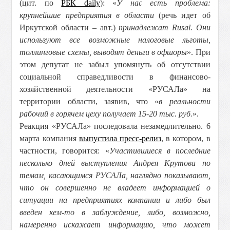
(цит. по
РБК daily
): «
У нас есть проблема:
крупнейшие предприятия в области
(речь идет об
Иркутской области – авт.)
принадлежат Rusal. Они
используют все возможные налоговые льготы,
толлинговые схемы, выводят деньги в офшоры
». При
этом депутат не забыл упомянуть об отсутствии
социальной справедливости в финансово-
хозяйственной деятельности «РУСАЛа» на
территории области, заявив, что «
в реальности
рабочий в горячем цеху получает 15-20 тыс. руб.
».
Реакция «РУСАЛа» последовала незамедлительно. 6
марта компания
выпустила пресс-релиз
, в котором, в
частности, говорится: «
Участившиеся в последние
несколько дней выступления Андрея Крутова по
темам, касающимся РУСАЛа, наглядно показывают,
что он совершенно не владеет информацией о
ситуации на предприятиях компании и либо был
введен кем-то в заблуждение, либо, возможно,
намеренно искажает информацию, что может