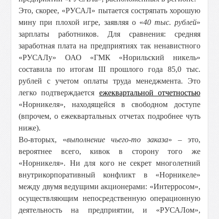
Это, скорее, «РУСАЛ» пытается состряпать хорошую
мину при плохой игре, заявляя о «
40 тыс. рублей
»
зарплаты работников. Для сравнения: средняя
заработная плата на предприятиях так ненавистного
«РУСАЛу» ОАО «ГМК «Норильский никель»
составила по итогам III прошлого года 85,0 тыс.
рублей с учетом оплаты труда менеджмента. Это
легко подтверждается
ежеквартальной отчетностью
«Норникеля», находящейся в свободном доступе
(впрочем, о ежеквартальных отчетах подробнее чуть
ниже).
Во-вторых, «
выполнение чьего-то заказа
» – это,
вероятнее всего, кивок в сторону того же
«Норникеля». Ни для кого не секрет многолетний
внутрикорпоративный конфликт в «Норникеле»
между двумя ведущими акционерами: «Интерросом»,
осуществляющим непосредственную операционную
деятельность на предприятии, и «РУСАЛом»,