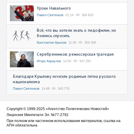
Уроки Навального
Павел Святенков
01:14
364 603
Всё, что вы хотели знать о педофилии, но
боялись спросить
Константин Крылов
11:30
359 308
Серебренников: режиссерская трагедия
Игорь Караулов
14:50
347 281
Благодаря Крылову исчезли родимые пятна русского
национализма
Павел Святенков
14:48
343 778
Copyright © 1999-2025 «Агентство Политических Новостей»
Лицензия Минпечати Эл. №77-2792
При полном или частичном использовании материалов, ссылка на
АПН обязательна