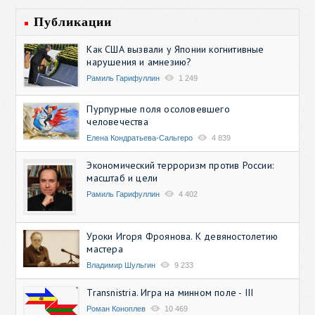
Публикации
Как США вызвали у Японии когнитивные
нарушения и амнезию?
Рамиль Гарифуллин
1 249
Пурпурные поля осоловевшего
человечества
Елена Кондратьева-Сальгеро
4 839
Экономический терроризм против России:
масштаб и цели
Рамиль Гарифуллин
4 402
Уроки Игоря Фроянова. К девяностолетию
мастера
Владимир Шульгин
9 233
Transnistria. Игра на минном поле - III
Роман Коноплев
10 469