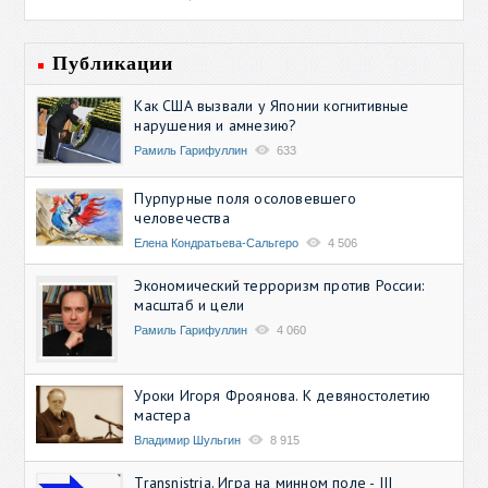
Публикации
Как США вызвали у Японии когнитивные
нарушения и амнезию?
Рамиль Гарифуллин
633
Пурпурные поля осоловевшего
человечества
Елена Кондратьева-Сальгеро
4 506
Экономический терроризм против России:
масштаб и цели
Рамиль Гарифуллин
4 060
Уроки Игоря Фроянова. К девяностолетию
мастера
Владимир Шульгин
8 915
Transnistria. Игра на минном поле - III