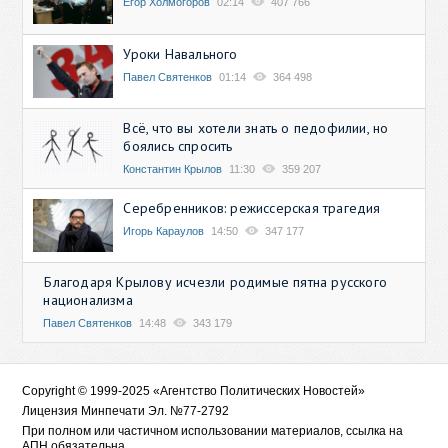
Егор Холмогоров
02:14
407 766
Уроки Навального
Павел Святенков
01:14
364 498
Всё, что вы хотели знать о педофилии, но
боялись спросить
Константин Крылов
11:30
359 207
Серебренников: режиссерская трагедия
Игорь Караулов
14:50
347 177
Благодаря Крылову исчезли родимые пятна русского
национализма
Павел Святенков
14:48
343 179
Copyright © 1999-2025 «Агентство Политических Новостей»
Лицензия Минпечати Эл. №77-2792
При полном или частичном использовании материалов, ссылка на
АПН обязательна