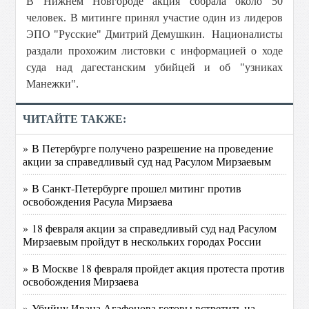
В Нижнем Новгороде акция собрала около 50
человек. В митинге принял участие один из лидеров
ЭПО "Русские" Дмитрий Демушкин. Националисты
раздали прохожим листовки с информацией о ходе
суда над дагестанским убийцей и об "узниках
Манежки".
ЧИТАЙТЕ ТАКЖЕ:
» В Петербурге получено разрешение на проведение
акции за справедливый суд над Расулом Мирзаевым
» В Санкт-Петербурге прошел митинг против
освобождения Расула Мирзаева
» 18 февраля акции за справедливый суд над Расулом
Мирзаевым пройдут в нескольких городах России
» В Москве 18 февраля пройдет акция протеста против
освобождения Мирзаева
» Убийцу Ивана Агафонова готовы встретить на