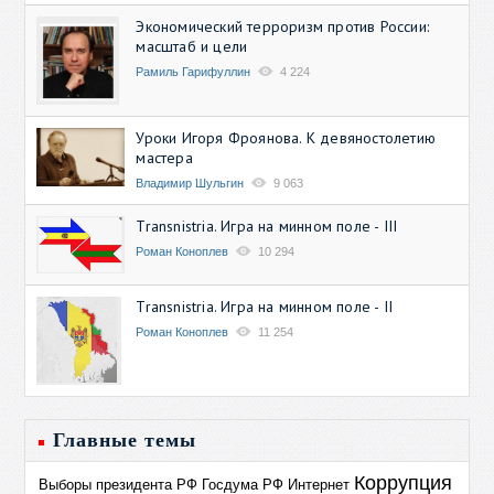
Экономический терроризм против России:
масштаб и цели
Рамиль Гарифуллин
4 224
Уроки Игоря Фроянова. К девяностолетию
мастера
Владимир Шульгин
9 063
Transnistria. Игра на минном поле - III
Роман Коноплев
10 294
Transnistria. Игра на минном поле - II
Роман Коноплев
11 254
Главные темы
Коррупция
Выборы президента РФ
Госдума РФ
Интернет