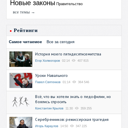
Новые законы
Правительство
все темы →
Рейтинги
Самое читаемое
Все за сегодня
История моего пятидесятисемитства
Егор Холмогоров
02:14
407 815
Уроки Навального
Павел Святенков
01:14
364 546
Всё, что вы хотели знать о педофилии, но
боялись спросить
Константин Крылов
11:30
359 255
Серебренников: режиссерская трагедия
Игорь Караулов
14:50
347 225