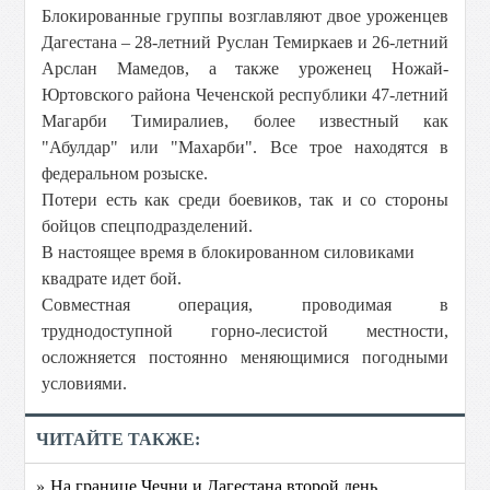
Блокированные группы возглавляют двое уроженцев
Дагестана – 28-летний Руслан
Темиркаев
и 26-летний
Арслан Мамедов, а также уроженец
Ножай-
Юртовского
района Чеченской республики 47-летний
Магарби
Тимиралиев
, более известный как
"
Абулдар
" или "
Махарби
".
Все трое находятся в
федеральном розыске.
Потери есть как среди боевиков, так и со стороны
бойцов спецподразделений.
В настоящее время в блокированном силовиками
квадрате идет бой.
Совместная операция, проводимая в
труднодоступной горно-лесистой местности,
осложняется постоянно меняющимися погодными
условиями.
ЧИТАЙТЕ ТАКЖЕ:
» На границе Чечни и Дагестана второй день