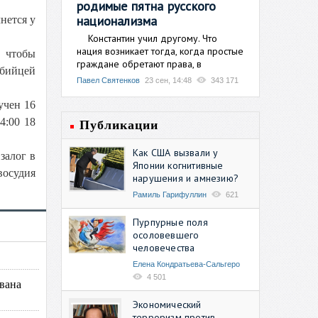
родимые пятна русского
национализма
нется у
Константин учил другому. Что
нация возникает тогда, когда простые
, чтобы
граждане обретают права, в
убийцей
Павел Святенков
23 сен, 14:48
343 171
учен 16
4:00 18
Публикации
Как США вызвали у
залог в
Японии когнитивные
восудия
нарушения и амнезию?
Рамиль Гарифуллин
621
Пурпурные поля
осоловевшего
человечества
Елена Кондратьева-Сальгеро
4 501
вана
Экономический
терроризм против