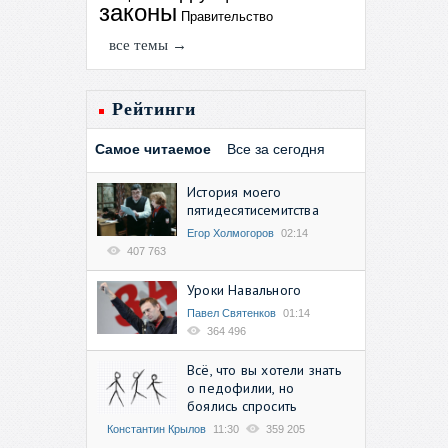
законы
Правительство
все темы →
Рейтинги
Самое читаемое
Все за сегодня
История моего
пятидесятисемитства
Егор Холмогоров
02:14
407 763
Уроки Навального
Павел Святенков
01:14
364 496
Всё, что вы хотели знать
о педофилии, но
боялись спросить
Константин Крылов
11:30
359 205