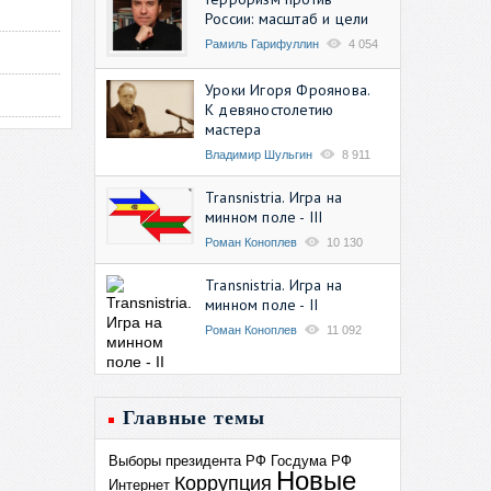
России: масштаб и цели
Рамиль Гарифуллин
4 054
Уроки Игоря Фроянова.
К девяностолетию
мастера
Владимир Шульгин
8 911
Transnistria. Игра на
минном поле - III
Роман Коноплев
10 130
Transnistria. Игра на
минном поле - II
Роман Коноплев
11 092
Главные темы
Выборы президента РФ
Госдума РФ
Новые
Коррупция
Интернет