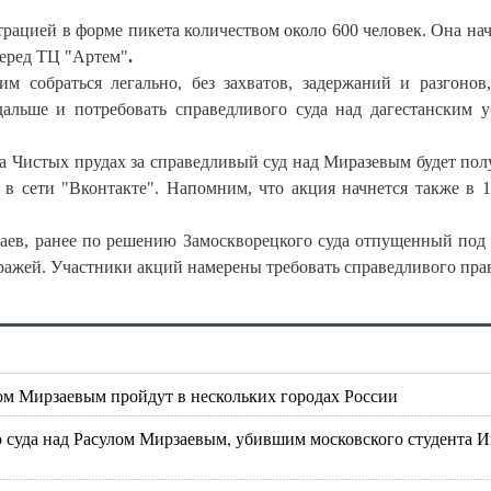
ацией в форме пикета количеством около 600 человек. Она нач
перед ТЦ "Артем"
.
 собраться легально, без захватов, задержаний и разгонов
дальше и потребовать справедливого суда над дагестанским 
на Чистых прудах за справедливый суд над Миразевым будет пол
в сети "Вконтакте". Напомним, что акция начнется также в 1
заев, ранее по решению Замоскворецкого суда отпущенный под 
тражей. Участники акций намерены требовать справедливого пра
лом Мирзаевым пройдут в нескольких городах России
о суда над Расулом Мирзаевым, убившим московского студента И