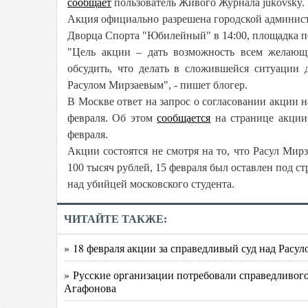
сообщает
пользователь Живого Журнала jukovsky.
Акция официально разрешена городской администр
Дворца Спорта "Юбилейный" в 14:00, площадка 
"Цель акции – дать возможность всем желающим
обсудить, что делать в сложившейся ситуации 
Расулом Мирзаевым", - пишет блогер.
В Москве ответ на запрос о согласовании акции 
февраля. Об этом
сообщается
на странице акции 
февраля.
Акции состоятся не смотря на то, что Расул Мир
100 тысяч рублей, 15 февраля был оставлен под с
над убийцей московского студента.
ЧИТАЙТЕ ТАКЖЕ:
» 18 февраля акции за справедливый суд над Расу
» Русские организации потребовали справедливог
Агафонова