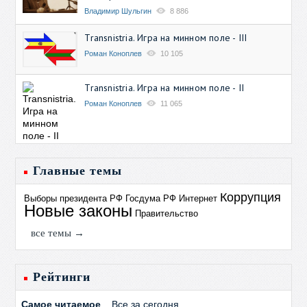
Владимир Шульгин
8 886
Transnistria. Игра на минном поле - III
Роман Коноплев
10 105
Transnistria. Игра на минном поле - II
Роман Коноплев
11 065
Главные темы
Коррупция
Выборы президента РФ
Госдума РФ
Интернет
Новые законы
Правительство
все темы →
Рейтинги
Самое читаемое
Все за сегодня