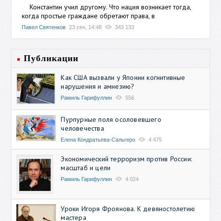
Константин учил другому. Что нация возникает тогда,
когда простые граждане обретают права, в
Павел Святенков
23 сен, 14:48
343 133
Публикации
Как США вызвали у Японии когнитивные
нарушения и амнезию?
Рамиль Гарифуллин
556
Пурпурные поля осоловевшего
человечества
Елена Кондратьева-Сальгеро
4 475
Экономический терроризм против России:
масштаб и цели
Рамиль Гарифуллин
4 024
Уроки Игоря Фроянова. К девяностолетию
мастера