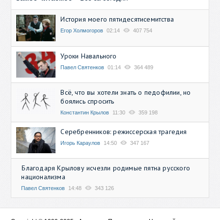
История моего пятидесятисемитства
Егор Холмогоров
02:14
407 754
Уроки Навального
Павел Святенков
01:14
364 489
Всё, что вы хотели знать о педофилии, но
боялись спросить
Константин Крылов
11:30
359 198
Серебренников: режиссерская трагедия
Игорь Караулов
14:50
347 167
Благодаря Крылову исчезли родимые пятна русского
национализма
Павел Святенков
14:48
343 126