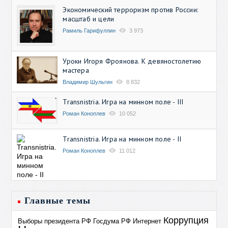
Экономический терроризм против России:
масштаб и цели
Рамиль Гарифуллин
3 973
Уроки Игоря Фроянова. К девяностолетию
мастера
Владимир Шульгин
8 832
Transnistria. Игра на минном поле - III
Роман Коноплев
10 052
Transnistria. Игра на минном поле - II
Роман Коноплев
11 012
Главные темы
Коррупция
Выборы президента РФ
Госдума РФ
Интернет