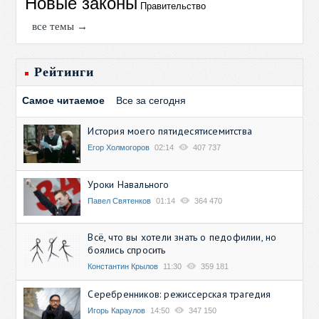
Новые законы
Правительство
все темы →
Рейтинги
Самое читаемое
Все за сегодня
История моего пятидесятисемитства
Егор Холмогоров
02:14
407 737
Уроки Навального
Павел Святенков
01:14
364 470
Всё, что вы хотели знать о педофилии, но
боялись спросить
Константин Крылов
11:30
359 181
Серебренников: режиссерская трагедия
Игорь Караулов
14:50
347 150