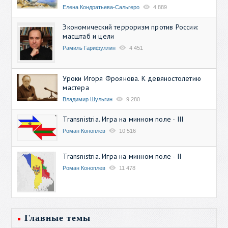
Елена Кондратьева-Сальгеро
4 889
Экономический терроризм против России:
масштаб и цели
Рамиль Гарифуллин
4 451
Уроки Игоря Фроянова. К девяностолетию
мастера
Владимир Шульгин
9 280
Transnistria. Игра на минном поле - III
Роман Коноплев
10 516
Transnistria. Игра на минном поле - II
Роман Коноплев
11 478
Главные темы