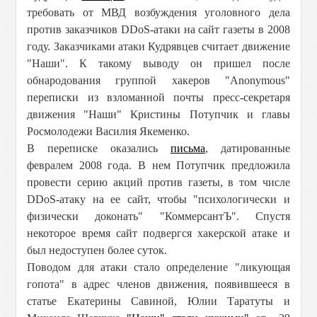
требовать от МВД возбуждения уголовного дела
против заказчиков DDoS-атаки на сайт газеты в 2008
году. Заказчиками атаки Кудрявцев считает движение
"Наши". К такому выводу он пришел после
обнародования группой хакеров "Anonymous"
переписки из взломанной почты пресс-секретаря
движения "Наши" Кристины Потупчик и главы
Росмолодежи Василия Якеменко.
В переписке оказались
письма
, датированные
февралем 2008 года. В нем Потупчик предложила
провести серию акций против газеты, в том числе
DDoS-атаку на ее сайт, чтобы "психологически и
физически доконать" "КоммерсантЪ". Спустя
некоторое время сайт подвергся хакерской атаке и
был недоступен более суток.
Поводом для атаки стало определение "ликующая
гопота" в адрес членов движения, появившееся в
статье Екатерины Савиной, Юлии Таратуты и