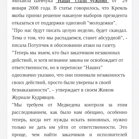
Михаила Шевчука
"Наши" стали чужими"
от 29
января 2008 года. В статье говорилось, что Кремль
якобы принял решение накануне выборов президента
отказаться от поддержки одиозной "молодежки".
"Про нас будут писать целую неделю, будет скандал.
Тема о том, что мы распадаемся, станет абсурдной", -
писала Потупчик в обосновании атаки на газету.
"Теперь мы знаем, кто был заказчиком незаконных
действий, и хотя незнание закона не освобождает от
ответственности, но в переписке "Наших"
однозначно указано, что они понимали незаконность
своих действий, просто были уверены в своей
безнаказанности", – утверждает в своем Живом
Журнале Кудрявцев.
"Мы требуем от Медведева контроля за этим
расследованием, как было нам обещано, особенно
теперь, когда нет нужды искать виновных, нужно
только не дать им уйти от ответственности. Это
проще, чем найти заказчиков и исполнителей