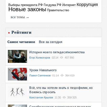
Коррупция
Выборы президента РФ
Госдума РФ
Интернет
Новые законы
Правительство
все темы →
Рейтинги
Самое читаемое
Все за сегодня
История моего пятидесятисемитства
Егор Холмогоров
02:14
407 890
Уроки Навального
Павел Святенков
01:14
364 619
Всё, что вы хотели знать о педофилии, но
боялись спросить
Константин Крылов
11:30
359 325
Серебренников: режиссерская трагедия