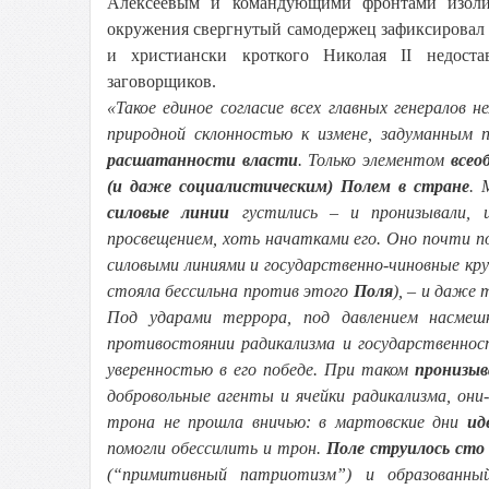
Алексеевым и командующими фронтами изоли
окружения свергнутый самодержец зафиксировал
и христиански кроткого Николая II недост
заговорщиков.
«Такое единое согласие всех главных генералов
природной склонностью к измене, задуманным
расшатанности власти
. Только элементом
всео
(и даже социалистическим) Полем в стране
. 
силовые линии
густились – и пронизывали,
просвещением, хоть начатками его. Оно почти по
силовыми линиями и государственно-чиновные круг
стояла бессильна против этого
Поля
), – и даже
Под ударами террора, под давлением насмеш
противостоянии радикализма и государственнос
уверенностью в его победе. При таком
пронизы
добровольные агенты и ячейки радикализма, он
трона не прошла вничью: в мартовские дни
ид
помогли обессилить и трон.
Поле струилось сто
(“примитивный патриотизм”) и образованны