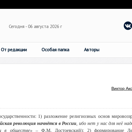
Сегодня - 06 августа 2026 г
От редакции
Особая папка
Авторы
Виктор Ак
осударственности: 1) разложение религиозных основ мировозз
йская революция начнётся в России
, ибо нет у нас для неё на
и в обществе»
– Ф.М. Достоевский); 2) формирование Л