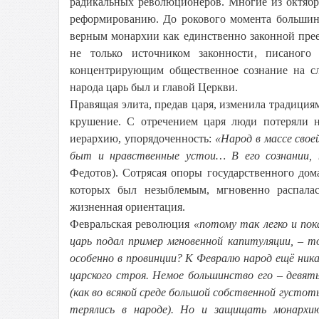
радикальных революционеров. Многие из октябри
реформированию. До рокового момента большинс
верным монархии как единственно законной пре
не только источником законности, писаного
концентрирующим общественное сознание на сл
народа царь был и главой Церкви.
Правящая элита, предав царя, изменила традиция
крушение. С отречением царя люди потеряли 
иерархию, упорядоченность:
«Народ в массе свое
быт и нравственные устои… В его сознании, 
Федотов). Сотрясая опоры государственного дома
которых был незыблемым, мгновенно распалас
жизненная ориентация.
Февральская революция
«потому так легко и пок
царь подал пример мгновенной капитуляции, – т
особенно в провинции? К Февралю народ ещё ника
царского строя. Немое большинство его – девя
(как во всякой среде большой собственной густот
терялись в народе). Но и защищать монархи