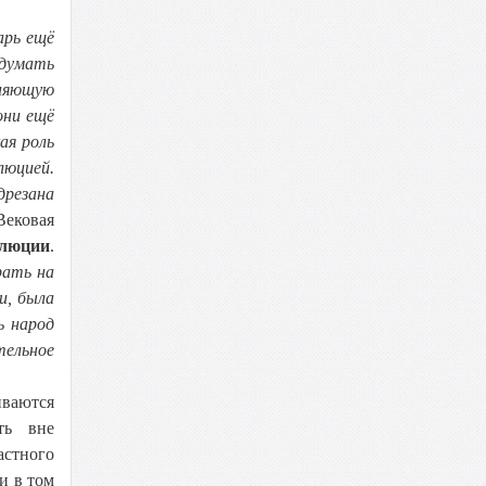
арь ещё
 думать
еняющую
они ещё
ая роль
люцией.
дрезана
ековая
олюции
.
рать на
и, была
ь народ
тельное
иваются
ть вне
астного
и в том