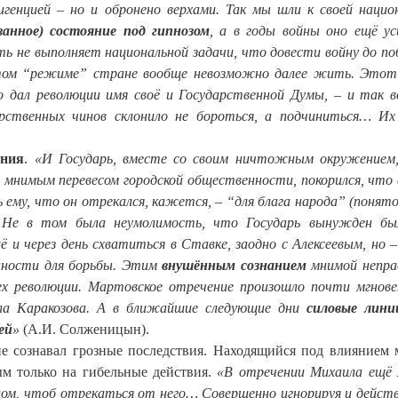
генцией – но и обронено верхами. Так мы шли к своей нацио
ванное) состояние под гипнозом
, а в годы войны оно ещё ус
ь не выполняет национальной задачи, что довести войну до по
этом “режиме” стране вообще невозможно далее жить. Этот
но дал революции имя своё и Государственной Думы, – и так в
арственных чинов склонило не бороться, а подчиниться… Их
ения
.
«И Государь, вместе со своим ничтожным окружением
 мнимым перевесом городской общественности, покорился, что 
ему, что он отрекался, кажется, – “для блага народа” (понято
у). Не в том была неумолимость, что Государь вынужден б
ё и через день схватиться в Ставке, заодно с Алексеевым, но –
енности для борьбы. Этим
внушённым сознанием
мнимой непра
ех революции. Мартовское отречение произошло почти мгнове
ела Каракозова. А в ближайшие следующие дни
силовые лини
ей
»
(А.И. Солженицын).
 не сознавал грозные последствия. Находящийся под влиянием
м только на гибельные действия.
«В отречении Михаила ещё
толом, чтоб отрекаться от него… Совершенно игнорируя и дейс