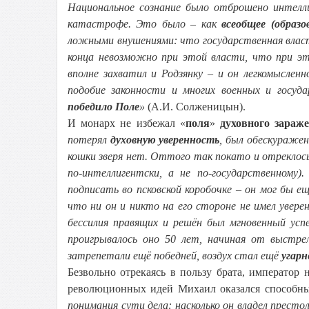
Национальное сознание было отброшено интелли
катастрофе. Это было – как
всеобщее (образо
ложными внушениями: что государственная власт
конца невозможно при этой власти, что при 
вполне захватил и Родзянку – и он легкомыслен
подобие законности и многих военных и госуд
победило Поле
»
(А.И. Солженицын).
И монарх не избежал «
поля
»
духовного зараж
потерял
духовную уверенность
, был обескуражен
кошки зверя нет. Оттого так покато и отреклось 
по-интеллигентски, а не по-государственном
подписать во псковской коробочке – он мог бы ещ
что ни он и никто на его стороне не имел увер
бессилия правящих и решён был мгновенный усп
проигрывалось оно 50 лет, начиная от выстр
затрепетали ещё победней, воздух стал ещё
угарн
Безвольно отрекаясь в пользу брата, император
революционных идей Михаил оказался способны
понимания сути дела: насколько он владел прес