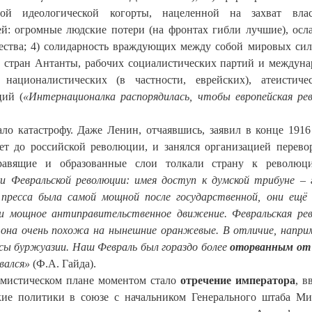
ой идеологической когорты, нацеленной на захват влас
ей: огромные людские потери (на фронтах гибли лучшие), осл
ества; 4) солидарность враждующих между собой мировых сил
 и стран Антанты, рабочих социалистических партий и междун
националистических (в частности, еврейских), атеистиче
ций (
«Интернационалка распорядилась, чтобы европейская ре
ло катастрофу. Даже Ленин, отчаявшись, заявил в конце 1916
т до российской революции, и занялся организацией перево
авящие и образованные слои толкали страну к революц
и Февральской революции: имея доступ к думской трибуне – 
пресса была самой мощной после государственной, они ещё
ли мощное антиправительственное движение. Февральская ре
у она очень похожа на нынешние оранжевые. В отличие, напри
есы буржуазии. Наш Февраль был гораздо более
оторванным от
овался»
(Ф.А. Гайда).
 мистическом плане моментом стало
отречение императора
, в
кие политики в союзе с начальником Генерального штаба М