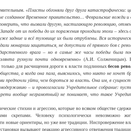
ремительным.
«Пласты обгоняли друг друга катастрофически: ц
 не созданное Временное правительство… Февральские вожди и
ли поверить, что вызвали другую, настигающую революцию, отм
Западе от их победы до их поражения проходили эпохи – здесь 
уже задние и всё туловище их были отрублены. Вся историческ
 дали монархии защититься, не допустили её прямого боя с рево
ударственного врага – но в самые же часы победы была по
уэлянта рухнули почти одновременно»
(А.И. Солженицын). В
 только для расчищения дороги к власти подлинных
бесов рев
бщества, а когда она пала, выяснилось, что никто не хочет б
и предпочли уйти, чем бороться за власть. Она им, в сущност
амодержавию – и провозгласили Учредительное собрание: пуст
трети вообще неграмотный) не понимает, что такое Учреди
нические стихии и агрессию, которые во всяком обществе сдерж
ыми скрепами. Человеку психологически невозможно жи
сти новые ориентиры, но уже вне традиции. Ниспровержение вл
установки вызывают реакцию агрессивного отвержения традици