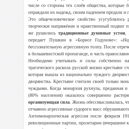
числе со стороны тех слоёв общества, которые 
оправдали их надежд, своим падением предали и 
Это общечеловеческое свойство усугублялось
творческое напряжёние и нравственный подвиг п
же рушились
традиционные духовные устои
,
передает Пушкин в «Борисе Годунове»:
«На
бессознательную агрессивную толпу. После отреч
к большевистской пропаганде, и часть православн
Необходимо учитывать и силы собственно на
трагического раскола русской жизни крестьяне 
которая вышла из национально чуждого дворянс
дворянства. Крестьяне считали своей только мо
чуждыми. Когда монархия рухнула, преданная и
(80% населения) оказалось совершенно расте
организующая сила
. Жизнь обессмысливалась, ч
отчаянно агрессивные судороги масс обрушиваются
Антимонархическая агрессия после февраля 19
революционные партии, пролетарии (вчерашние к