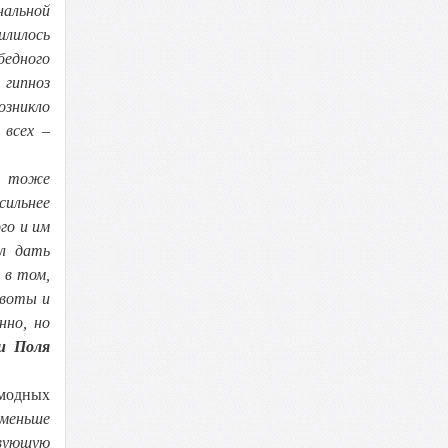
нальной
илилось
бедного
 гипноз
озникло
 всех –
, тоже
сильнее
го и им
ыл дать
 в том,
воты и
нно, но
и Поля
 модных
 меньше
твующую