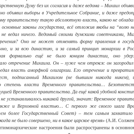
рственную Думу без их согласия и даже ведома – Михаил объяв
но объявил выборы в Учредительное Собрание, и даже предоп
ому правительству такую абсолютную власть, какою не обладал
 основные законы государства, всё отложив якобы на “волю н
 не ведал ничего. Ведомый своими думскими советчиками, Ми
тречения? Оно не может отменять форму правления в госуд
чно, и за всю династию, и за самый принцип монархии в Рос
лая формально ещё не было концом династии, оно удер
ло отречение Михаила. Он – хуже чем отрекся: он загородил
едал власть аморфной олигархии. Его отречение и превратил
т, подписанный Михаилом (не бывшим никогда никем), 
о степень власти Временного правительства… Безответст
уцией Временного правительства. Да ещё какой удобной консти
 не устанавливалось никакой другой, значит: Временное правит
акже и Верховной властью… С первого же своего шага Вр
ем более Государственный Совет) – тем самым захватило
огда не было совершено, ни в какое царское время»
(А.И. Солже
антимонархические настроения были распространены в основно