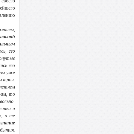
своего
нейшего
влению
жением,
альной
кальным
сь, его
онутые
ись его
лом уже
м трон.
летнем
оим, то
вольно-
ества и
в, а те
ознание
бытия.