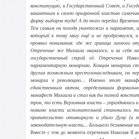
конституцию, и Государственный Совет, и Госуда
вакантным и своею призрачной властью самочин
форму выборов туда! А до того передал Временн
Тем самым он походя уничтожил и парламент, и
который к тому мигу ещё и не продремнулся, и
проявил понимания: где же граница личного о
Отречение же Михаила оказалось: и за себя ли
государственный строй её. Отречение Нико
парламентарную монархию. Концом монархии ста
другим возможным престолонаследникам, он пер
монарха в революцию… Именно этот манифес
единственным актом, определившим формальн
манифест Михаила и стал как бы полной констит
трон, то есть Верховная власть – упразднялась и
помимо власти исполнительной становилось т
правительство отшвырнуло и убило Думу (и т
законодательную власть… Большего беззакония ник
Вместе с тем до момента отречения Николая II 