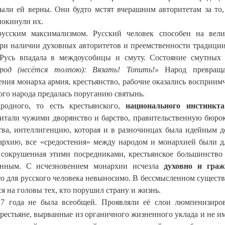
были ей верны. Они будто мстят вчерашним авторитетам за то,
покинули их.
 русским максимализмом. Русский человек способен на вел
ри наличии духовных авторитетов и преемственности традиции
 Русь впадала в междоусобицы и смуту. Состояние смутных
род (несётся толпою): Вязать! Топить!»
Народ превраща
ения монарха армия, крестьянство, рабочие оказались восприи
ого народа предалась поруганию святынь.
родного, то есть крестьянского,
национального инстинкта
считали чужими дворянство и барство, правительственную бюро
тва, интеллигенцию, которая и в разночинцах была идейным 
нархию, все «средостения» между народом и монархией были д
 сокрушенная этими посредниками, крестьянское большинство
рянным. С исчезновением монархии исчезла
духовно и граж
то для русского человека невыносимо. В бессмысленном сущест
 на головы тех, кто порушил страну и жизнь.
17 года не была всеобщей. Проявляли её слои люмпенизиро
рестьяне, вырванные из органичного жизненного уклада и не 