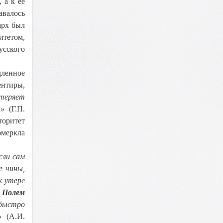
 а к её
авалось
арх был
тетом,
усского
дленное
ентиры,
 теряет
а»
(Г.П.
торитет
омеркла
сли сам
е чины,
к утере
м Полем
 быстро
»
(А.И.