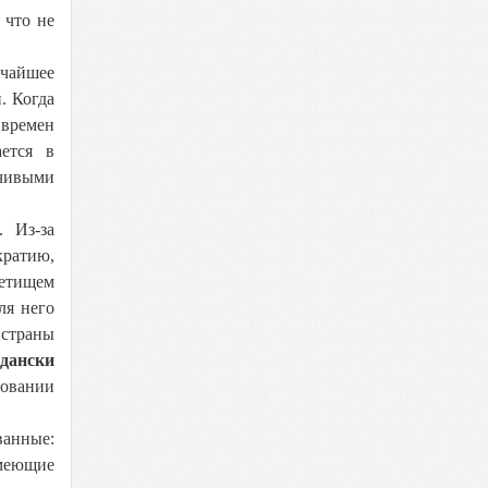
 что не
ичайшее
. Когда
 времен
ется в
мчивыми
. Из-за
кратию,
детищем
ля него
 страны
дански
вовании
ванные:
имеющие