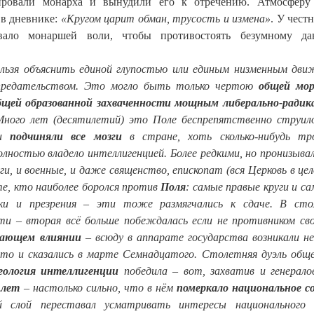
ровали монарха и вынудили его к отречению. Атмосферу 
 в дневнике:
«Кругом царит обман, трусость и измена»
. У чест
авало монаршей воли, чтобы противостоять безумному да
 нельзя объяснить единой глупостью или единым низменным дви
 предательством. Это могло быть только чертою
общей мор
бщей образованной захваченности мощным либерально-ради
Много лет (десятилетий) это Поле беспрепятственно струило
 и
подчиняли все мозги
в стране, хоть сколько-нибудь тр
лностью владело интеллигенцией. Более редкими, но пронизывал
и, и военные, и даже священство, епископат (вся Церковь в це
 те, кто наиболее боролся против
Поля
: самые правые круги и са
ки и презрения – эти тоже размягчались к сдаче. В сто
ти – вторая всё больше побеждалась если не противником св
вающем влиянии
– всюду в аппарате государства возникали не
и-то и сказались в марте Семнадцатого. Столетняя дуэль общ
еология интеллигенции
победила – вот, захватив и генерало
 лет
– настолько сильно, что в нём
померкало национальное с
й слой переставал усматривать интересы национального 