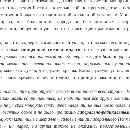
стов и кадетов стремились до Февраля не к отмене монархии,
тво населения России – крестьянской по преимуществу – ост
емственной власти и традиционной жизненной установке. Мон
 права, для большинства народа он был духовным автори
ужении, общественную волю на долге. Для православного р
м, на которых держался жизненный уклад, что вызвало его неме
не только
священный символ власти
, но и жизненные ори
й срывается с исторической почвы, теряет веру в Бога, в царя,
на месте тысячелетних основ жизни, образовалась пустот
, мало кто думал, что рухнет крыша. Когда рухнули устои, ав
ь связь времен, исчез источник и принцип законности, п
атилась, что царь отрекся совсем внезапно для всей страны. Е
о как могли сопротивиться, не подчиниться все другие меньши
к не утерял монархических представлений, не был подготовлен 
ть десятых даже и не было пронизано
либерально-радикальны
ы, как магнитные в металле – силовые линии либерального Поля
ю – ни народ, ни армия также не оказались подготовлены