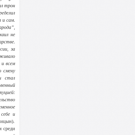
ил трон
ределил
 и сам.
арода”,
хаил не
арстве.
сии, за
живало
 и всем
о смену
и стал
венный
туцией:
ельство
еменное
 себе и
ницын).
м среди