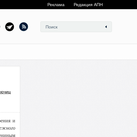
Реклама
Редакция АПН
сючиц
рения и
дежного
ениным