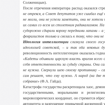
Солженицын).
После отречения императора распад оказался ст
не отрекся, а Совет депутатов уже сшибал ещё
не могли, они не успели заметить, они не хоте
их самих со всем их столетним радикализмом. На 
судорожно сдирали корону передними лапами – а 
февралистов только и свелась к тому, что они не
Идеология интеллигенции
слизнула своего гос
идеологией советской, – и так оба вековых д
революционность интеллигенции оказалась годна
«Кадеты объявили царскую власть врагом всего о
себя ответственность за судьбу страны. Они сам
не нужна. Свернули шею своему противнику – с
сам решает, что ему нужно. А народ (на две 
собрание»
(Ф.А. Гайда).
Катастрофа государства раскрепощала хаос, демо
государственными, моральными и религиозн
мировоззренческих координат, он стремится обре
авторитета и разрушение привычной жизненной 