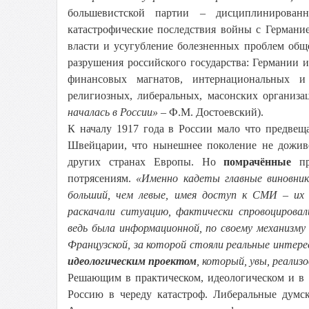
большевистской партии – дисциплинированн
катастрофические последствия войны с Германи
власти и усугубление болезненных проблем общ
разрушения российского государства: Германии
финансовых магнатов, интернациональных и 
религиозных, либеральных, масонских организа
началась в России»
– Ф.М. Достоевский).
К началу 1917 года в России мало что предвеща
Швейцарии, что нынешнее поколение не доживе
других странах Европы. Но
помрачённые
пр
потрясениям.
«Именно кадеты главные виновник
больший, чем левые, имея доступ к СМИ – их 
раскачали ситуацию, фактически спровоцирова
ведь была информационной, по своему механизм
Французской, за которой стояли реальные интер
идеологическим проектом
, который, увы, реализ
Решающим в практическом, идеологическом и в
Россию в череду катастроф. Либеральные думс