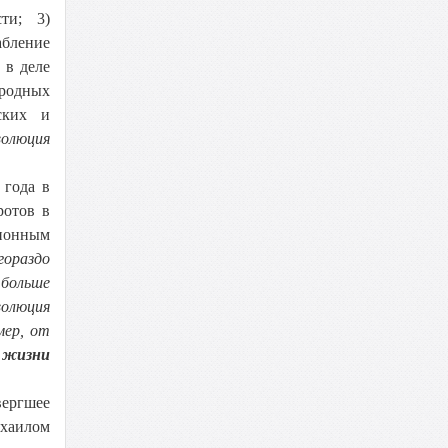
ти; 3)
абление
 в деле
ародных
ских и
волюция
 года в
ротов в
ионным
гораздо
 больше
волюция
мер, от
 жизни
вергшее
ихаилом