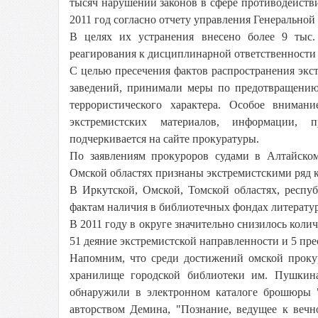
тысяч нарушений законов в сфере противодейств
2011 год согласно отчету управления Генерально
В целях их устранения внесено более 9 тыс. 
реагирования к дисциплинарной ответственности
С целью пресечения фактов распространения эк
заведений, принимали меры по предотвращению
террористического характера. Особое вниман
экстремистских материалов, информации, п
подчеркивается на сайте прокуратуры.
По заявлениям прокуроров судами в Алтайском,
Омской областях признаны экстремистскими ряд к
В Иркутской, Омской, Томской областях, респу
фактам наличия в библиотечных фондах литерату
В 2011 году в округе значительно снизилось коли
51 деяние экстремистской направленности и 5 пре
Напомним, что среди достижений омской прокур
хранилище городской библиотеки им. Пушкин
обнаружили в электронном каталоге брошюры 
авторством Демина, "Познание, ведущее к ве