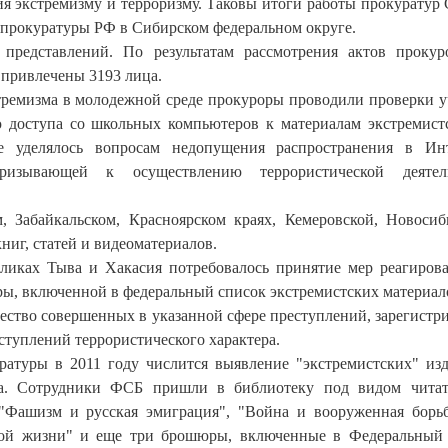
ия экстремизму и терроризму. Таковы итоги работы прокуратур
й прокуратуры РФ в Сибирском федеральном округе.
представлений. По результатам рассмотрения актов прокур
 привлечены 3193 лица.
стремизма в молодежной среде прокуроры проводили проверки 
 доступа со школьных компьютеров к материалам экстремист
ие уделялось вопросам недопущения распространения в Ин
ризывающей к осуществлению террористической деятель
 Забайкальском, Красноярском краях, Кемеровской, Новосиб
ниг, статей и видеоматериалов.
бликах Тыва и Хакасия потребовалось принятие мер реагиров
ры, включенной в федеральный список экстремистских материал
чество совершенных в указанной сфере преступлений, зарегистр
ступлений террористического характера.
атуры в 2011 году числится выявление "экстремистских" из
а. Сотрудники ФСБ пришли в библиотеку под видом читат
"Фашизм и русская эмиграция", "Война и вооруженная борь
чной жизни" и еще три брошюры, включенные в Федеральный