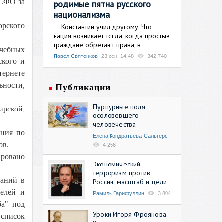
 СФО за
родимые пятна русского
национализма
орского
Константин учил другому. Что
нация возникает тогда, когда простые
граждане обретают права, в
учебных
Павел Святенков
23 сен, 14:48
342 740
ского и
тернете
ности,
Публикации
Пурпурные поля
ирской,
осоловевшего
человечества
ания по
Елена Кондратьева-Сальгеро
ов.
4 256
ировано
Экономический
терроризм против
даний в
России: масштаб и цели
елей и
Рамиль Гарифуллин
3 804
ба" под
Уроки Игоря Фроянова.
 список