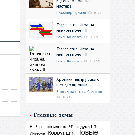
К девяностолетию
мастера
Владимир Шульгин
8 666
Transnistria. Игра на
минном поле - III
Роман Коноплев
9 889
Transnistria. Игра на
минном поле - II
Роман Коноплев
10 852
Хроники пикирующего
передозировщика
Елена Кондратьева-Сальгеро
11 415
Главные темы
Выборы президента РФ
Госдума РФ
Новые
Коррупция
Интернет