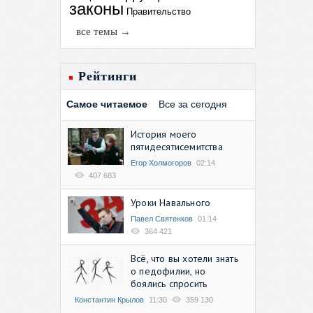
законы
Правительство
все темы →
Рейтинги
Самое читаемое
Все за сегодня
История моего
пятидесятисемитства
Егор Холмогоров
02:14
407 683
Уроки Навального
Павел Святенков
01:14
364 421
Всё, что вы хотели знать
о педофилии, но
боялись спросить
Константин Крылов
11:30
359 130