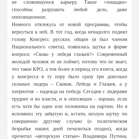
не сложившуюся карьеру. Такие «лошадки»
способны разрушить любой дело, даже
оппозиционное.
Немного отвлекусь от новой программы, чтобы
вернуться к ней. В тот год, когда ненадолго поднял
голову Конгресс русских общин (я был членом
Национального совета), появилась шутка в форме
вопроса: «Скоко у лебедя глазьев?» Современный
молодой человек ее не поймет, потому что не знает,
что такое КРО, а тем более в период его взлета, когда
у конгресса в ту пору было сразу три довольно
сильных лидера – Скоков, Лебедь и Глазьев, а у
патриотов – надежда на победу. Сегодня с лидерами
труднее и во власти, и в оппозиции – хорошо, если
есть хотя бы один или половинка на партию. Но я
вспомнил эту забытую и, кстати, незлую шутку по
совершенно другому случаю (о политическом
безрыбье наших дней печалиться поздно), когда
прочитал «авторскую статью» Владимира Путина,