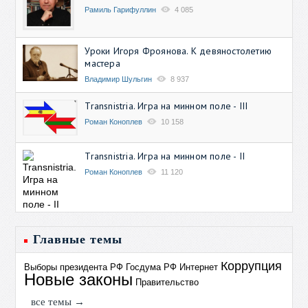
Рамиль Гарифуллин
4 085
Уроки Игоря Фроянова. К девяностолетию
мастера
Владимир Шульгин
8 937
Transnistria. Игра на минном поле - III
Роман Коноплев
10 158
Transnistria. Игра на минном поле - II
Роман Коноплев
11 120
Главные темы
Коррупция
Выборы президента РФ
Госдума РФ
Интернет
Новые законы
Правительство
все темы →