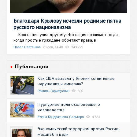
Благодаря Крылову исчезли родимые пятна
русского национализма
Константин учил другому. Что нация возникает тогда,
когда простые граждане обретают права, в
Павел Святенков
23 сен, 14:48
343 229
Публикации
Как США вызвали у Японии когнитивные
нарушения и амнезию?
Рамиль Гарифуллин
690
Пурпурные поля осоловевшего
человечества
Елена Кондратьева-Сальгеро
4 534
Экономический терроризм против России:
масштаб и цели