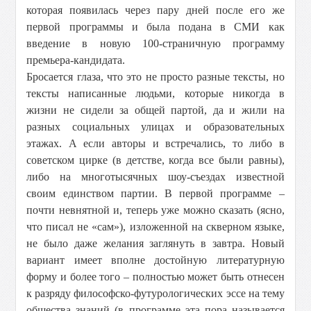
которая появилась через пару дней после его же
первой программы и была подана в СМИ как
введение в новую 100-страничную программу
премьера-кандидата.
Бросается глаза, что это не просто разные тексты, но
тексты написанные людьми, которые никогда в
жизни не сидели за общей партой, да и жили на
разных социальных улицах и образовательных
этажах. А если авторы и встречались, то либо в
советском цирке (в детстве, когда все были равны),
либо на многотысячных шоу-съездах известной
своим единством партии. В первой программе –
почти невнятной и, теперь уже можно сказать (ясно,
что писал не «сам»), изложенной на скверном языке,
не было даже желания заглянуть в завтра. Новый
вариант имеет вполне достойную литературную
форму и более того – полностью может быть отнесен
к разряду философско-футурологических эссе на тему
общества знаний (в программе эта пора называется