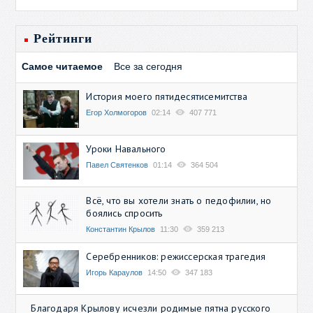
Рейтинги
Самое читаемое
Все за сегодня
История моего пятидесятисемитства
Егор Холмогоров
02:14
407 771
Уроки Навального
Павел Святенков
01:14
364 504
Всё, что вы хотели знать о педофилии, но
боялись спросить
Константин Крылов
11:30
359 213
Серебренников: режиссерская трагедия
Игорь Караулов
14:50
347 183
Благодаря Крылову исчезли родимые пятна русского