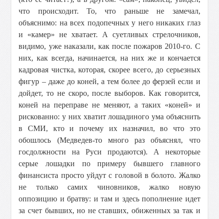
что происходит. То, что раньше не замечал,
объяснимо: на всех подопечных у него никаких глаз
и «камер» не хватает. А суетливых стрелочников,
видимо, уже наказали, как после пожаров 2010-го. С
них, как всегда, начинается, на них же и кончается
кадровая чистка, которая, скорее всего, до серьезных
фигур – даже до коней, а тем более до ферзей если и
дойдет, то не скоро, после выборов. Как говорится,
коней на переправе не меняют, а таких «коней» и
рискованно: у них хватит лошадиного ума объяснить
в СМИ, кто и почему их назначил, во что это
обошлось (Медведев-то много раз объяснял, что
госдолжности на Руси продаются). А некоторые
серые лошадки по примеру бывшего главного
финансиста просто уйдут с головой в болото. Жалко
не только самих чиновников, жалко новую
оппозицию и братву: и там и здесь пополнение идет
за счет бывших, но не ставших, обиженных за так и