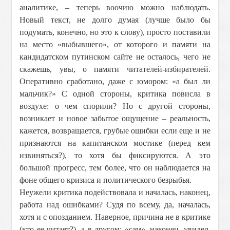
аналитике, – теперь воочию можно наблюдать.
Новый текст, не долго думая (лучше было бы
подумать, конечно, но это к слову), просто поставили
на место «выбывшего», от которого и памяти на
кандидатском путинском сайте не осталось, чего не
скажешь, увы, о памяти читателей-избирателей.
Оперативно сработано, даже с юмором: «а был ли
мальчик?» С одной стороны, критика повисла в
воздухе: о чем спорили? Но с другой стороны,
возникает и новое забытое ощущение – реальность,
кажется, возвращается, грубые ошибки если еще и не
признаются на капитанском мостике (перед кем
извиняться?), то хотя бы фиксируются. А это
большой прогресс, тем более, что он наблюдается на
фоне общего кризиса и политического безрыбья.
Неужели критика подействовала и началась, наконец,
работа над ошибками? Судя по всему, да, началась,
хотя и с опозданием. Наверное, причина не в критике
(кто ее читает?), а в другом: «сам», наконец, увидел,