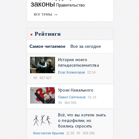
законы
Правительство
все темы →
Рейтинги
Самое читаемое
Все за сегодня
История моего
пятидесятисемитства
Егор Холмогоров
02:14
407 827
Уроки Навального
Павел Святенков
01:14
364 555
Всё, что вы хотели знать
о педофилии, но
боялись спросить
Константин Крылов
11:30
359 266