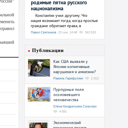
России"
родимые пятна русского
национализма
альной
Константин учил другому. Что
нация возникает тогда, когда простые
тменить
граждане обретают права, в
аправил
Павел Святенков
23 сен, 14:48
343 525
 бывший
Публикации
Как США вызвали у
Японии когнитивные
нарушения и амнезию?
Рамиль Гарифуллин
1 013
Пурпурные поля
осоловевшего
человечества
Елена Кондратьева-Сальгеро
4 691
Экономический
терроризм против