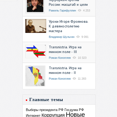
России: масштаб и цели
Рамиль Гарифуллин
4 253
Уроки Игоря Фроянова.
К девяностолетию
мастера
Владимир Шульгин
9 091
Transnistria. Игра на
минном поле - III
Роман Коноплев
10 323
Transnistria. Игра на
минном поле - II
Роман Коноплев
11 283
Главные темы
Выборы президента РФ
Госдума РФ
Новые
Коррупция
Интернет