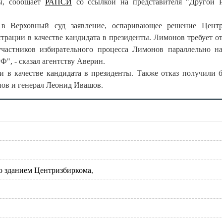
ты, сообщает
РАПСИ
со ссылкой на представителя "Другой 
в Верховный суд заявление, оспаривающее решение Центр
страции в качестве кандидата в президенты. Лимонов требует о
частников избирательного процесса Лимонов параллельно н
Ф", - сказал агентству Аверин.
и в качестве кандидата в президенты. Также отказ получили
ов и генерал Леонид Ивашов.
со зданием Центризбиркома,