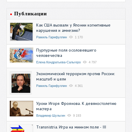
Публикации
Как США вызвали у Японии когнитивные
нарушения и амнезию?
Рамиль Гарифуллин
1 170
Пурпурные поля осоловевшего
человечества
Елена Кондратьева-Сальгеро
4 797
Экономический терроризм против России:
масштаб и цели
Рамиль Гарифуллин
4 361
Уроки Игоря Фроянова. К девяностолетию
мастера
Владимир Шульгин
9 193
Transnistria. Игра на минном поле - III