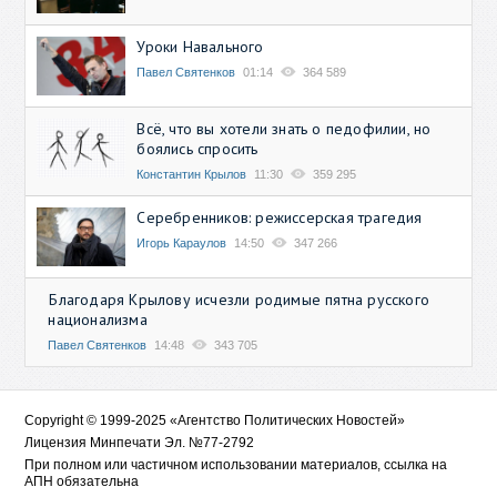
Уроки Навального
Павел Святенков
01:14
364 589
Всё, что вы хотели знать о педофилии, но
боялись спросить
Константин Крылов
11:30
359 295
Серебренников: режиссерская трагедия
Игорь Караулов
14:50
347 266
Благодаря Крылову исчезли родимые пятна русского
национализма
Павел Святенков
14:48
343 705
Copyright © 1999-2025 «Агентство Политических Новостей»
Лицензия Минпечати Эл. №77-2792
При полном или частичном использовании материалов, ссылка на
АПН обязательна