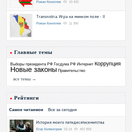
Роман Коноплев
10 432
Transnistria. Игра на минном поле - II
Роман Коноплев
11 390
Главные темы
Коррупция
Выборы президента РФ
Госдума РФ
Интернет
Новые законы
Правительство
все темы →
Рейтинги
Самое читаемое
Все за сегодня
История моего пятидесятисемитства
Егор Холмогоров
02:14
407 859