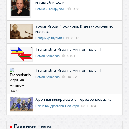
масштаб и цели
Рамиль Гарифуллин
3 881
Уроки Игоря Фроянова. К девяностолетию
мастера
Владимир Шульгин
8 743
Transnistria. Игра на минном поле - III
Роман Коноплев
9 961
Transnistria. Игра на минном поле - II
Роман Коноплев
10 922
Хроники пикирующего передозировщика
Елена Кондратьева-Сальгеро
11 484
Главные темы