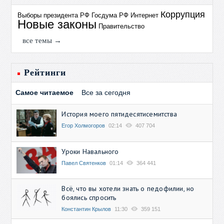
Коррупция
Выборы президента РФ
Госдума РФ
Интернет
Новые законы
Правительство
все темы →
Рейтинги
Самое читаемое
Все за сегодня
История моего пятидесятисемитства
Егор Холмогоров
02:14
407 704
Уроки Навального
Павел Святенков
01:14
364 441
Всё, что вы хотели знать о педофилии, но
боялись спросить
Константин Крылов
11:30
359 151