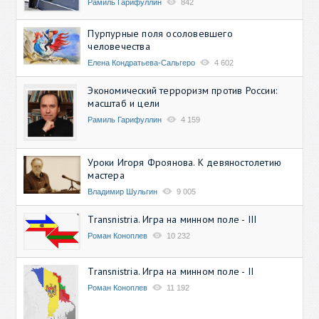
Рамиль Гарифуллин
842
Пурпурные поля осоловевшего
человечества
Елена Кондратьева-Сальгеро
4 602
Экономический терроризм против России:
масштаб и цели
Рамиль Гарифуллин
4 159
Уроки Игоря Фроянова. К девяностолетию
мастера
Владимир Шульгин
9 005
Transnistria. Игра на минном поле - III
Роман Коноплев
10 232
Transnistria. Игра на минном поле - II
Роман Коноплев
11 192