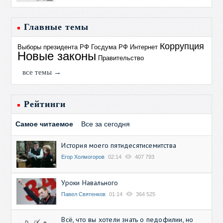
Главные темы
Коррупция
Выборы президента РФ
Госдума РФ
Интернет
Новые законы
Правительство
все темы →
Рейтинги
Самое читаемое
Все за сегодня
История моего пятидесятисемитства
Егор Холмогоров
02:14
407 793
Уроки Навального
Павел Святенков
01:14
364 525
Всё, что вы хотели знать о педофилии, но