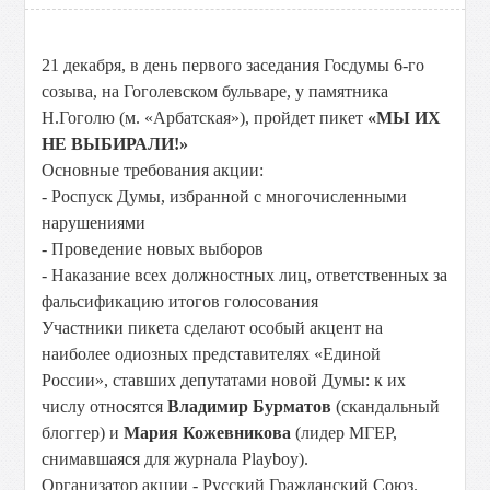
21 декабря, в день первого заседания Госдумы 6-го
созыва, на Гоголевском бульваре, у памятника
Н.Гоголю (м. «Арбатская»), пройдет пикет
«МЫ ИХ
НЕ ВЫБИРАЛИ!»
Основные требования акции:
- Роспуск Думы, избранной с многочисленными
нарушениями
- Проведение новых выборов
- Наказание всех должностных лиц, ответственных за
фальсификацию итогов голосования
Участники пикета сделают особый акцент на
наиболее одиозных представителях «Единой
России», ставших депутатами новой Думы: к их
числу относятся
Владимир Бурматов
(скандальный
блоггер) и
Мария Кожевникова
(лидер МГЕР,
снимавшаяся для журнала Playboy).
Организатор акции - Русский Гражданский Союз.