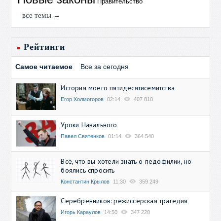
Правительство
все темы →
Рейтинги
Самое читаемое
Все за сегодня
История моего пятидесятисемитства
Егор Холмогоров
02:14
407 810
Уроки Навального
Павел Святенков
01:14
364 540
Всё, что вы хотели знать о педофилии, но
боялись спросить
Константин Крылов
11:30
359 249
Серебренников: режиссерская трагедия
Игорь Караулов
14:50
347 220