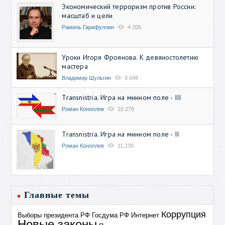
Экономический терроризм против России:
масштаб и цели
Рамиль Гарифуллин
4 205
Уроки Игоря Фроянова. К девяностолетию
мастера
Владимир Шульгин
9 048
Transnistria. Игра на минном поле - III
Роман Коноплев
10 279
Transnistria. Игра на минном поле - II
Роман Коноплев
11 239
Главные темы
Коррупция
Выборы президента РФ
Госдума РФ
Интернет
Новые законы