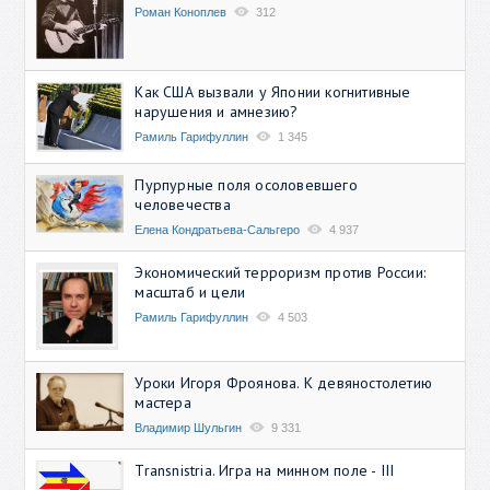
Роман Коноплев
312
Как США вызвали у Японии когнитивные
нарушения и амнезию?
Рамиль Гарифуллин
1 345
Пурпурные поля осоловевшего
человечества
Елена Кондратьева-Сальгеро
4 937
Экономический терроризм против России:
масштаб и цели
Рамиль Гарифуллин
4 503
Уроки Игоря Фроянова. К девяностолетию
мастера
Владимир Шульгин
9 331
Transnistria. Игра на минном поле - III