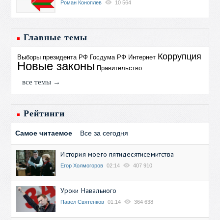
Роман Коноплев
10 564
Главные темы
Коррупция
Выборы президента РФ
Госдума РФ
Интернет
Новые законы
Правительство
все темы →
Рейтинги
Самое читаемое
Все за сегодня
История моего пятидесятисемитства
Егор Холмогоров
02:14
407 910
Уроки Навального
Павел Святенков
01:14
364 638