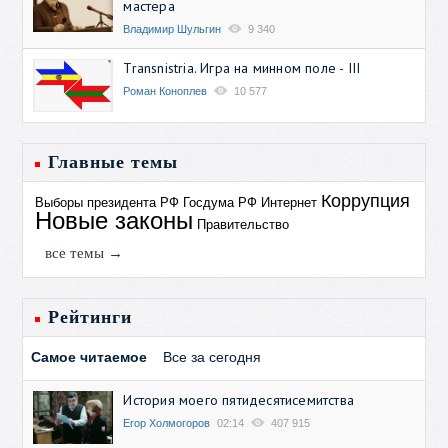
мастера
Владимир Шульгин
9 340
Transnistria. Игра на минном поле - III
Роман Коноплев
10 577
Главные темы
Коррупция
Выборы президента РФ
Госдума РФ
Интернет
Новые законы
Правительство
все темы →
Рейтинги
Самое читаемое
Все за сегодня
История моего пятидесятисемитства
Егор Холмогоров
02:14
407 915