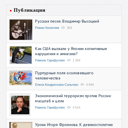
Публикации
Русская песня. Владимир Высоцкий
Роман Коноплев
363
Как США вызвали у Японии когнитивные
нарушения и амнезию?
Рамиль Гарифуллин
1 354
Пурпурные поля осоловевшего
человечества
Елена Кондратьева-Сальгеро
4 949
Экономический терроризм против России:
масштаб и цели
Рамиль Гарифуллин
4 514
Уроки Игоря Фроянова. К девяностолетию