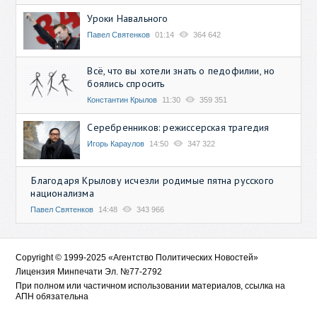
Уроки Навального
Павел Святенков
01:14
364 642
Всё, что вы хотели знать о педофилии, но
боялись спросить
Константин Крылов
11:30
359 351
Серебренников: режиссерская трагедия
Игорь Караулов
14:50
347 322
Благодаря Крылову исчезли родимые пятна русского
национализма
Павел Святенков
14:48
343 966
Copyright © 1999-2025 «Агентство Политических Новостей»
Лицензия Минпечати Эл. №77-2792
При полном или частичном использовании материалов, ссылка на
АПН обязательна