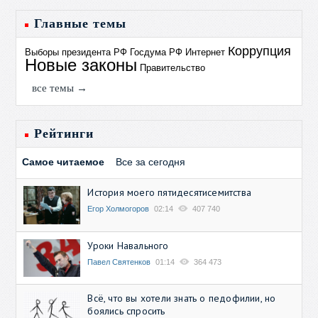
Главные темы
Коррупция
Выборы президента РФ
Госдума РФ
Интернет
Новые законы
Правительство
все темы →
Рейтинги
Самое читаемое
Все за сегодня
История моего пятидесятисемитства
Егор Холмогоров
02:14
407 740
Уроки Навального
Павел Святенков
01:14
364 473
Всё, что вы хотели знать о педофилии, но
боялись спросить