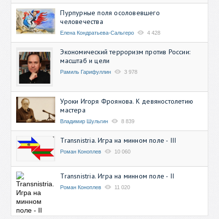
Пурпурные поля осоловевшего
человечества
Елена Кондратьева-Сальгеро
4 428
Экономический терроризм против России:
масштаб и цели
Рамиль Гарифуллин
3 978
Уроки Игоря Фроянова. К девяностолетию
мастера
Владимир Шульгин
8 839
Transnistria. Игра на минном поле - III
Роман Коноплев
10 060
Transnistria. Игра на минном поле - II
Роман Коноплев
11 020