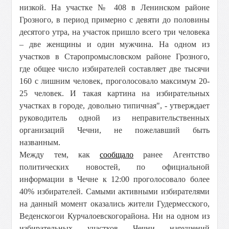
низкой. На участке № 408 в Ленинском районе
Грозного, в период примерно с девяти до половины
десятого утра, на участок пришло всего три человека
– две женщины и один мужчина. На одном из
участков в Старопромысловском районе Грозного,
где общее число избирателей составляет две тысячи
160 с лишним человек, проголосовало максимум 20-
25 человек. И такая картина на избирательных
участках в городе, довольно типичная", - утверждает
руководитель одной из неправительственных
организаций Чечни, не пожелавший быть
названным.
Между тем, как
сообщало
ранее Агентство
политических новостей, по официальной
информации в Чечне к 12:00 проголосовало более
40% избирателей. Самыми активными избирателями
на данный момент оказались жители Гудермесского,
Веденскогои Курчалоевскогорайона. Ни на одном из
избирательных участков Чечни нарушений