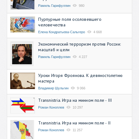
Рамиль Гарифуллин
980
Пурпурные поля осоловевшего
человечества
Елена Кондратьева-Сальгеро
4 668
Экономический терроризм против России:
масштаб и цели
Рамиль Гарифуллин
4 227
Уроки Игоря Фроянова. К девяностолетию
мастера
Владимир Шульгин
9 066
Transnistria. Игра на минном поле - III
Роман Коноплев
10 297
Transnistria. Игра на минном поле - II
Роман Коноплев
11 257