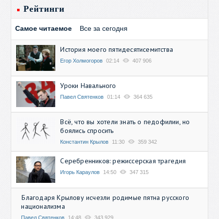
Рейтинги
Самое читаемое
Все за сегодня
История моего пятидесятисемитства
Егор Холмогоров
02:14
407 906
Уроки Навального
Павел Святенков
01:14
364 635
Всё, что вы хотели знать о педофилии, но
боялись спросить
Константин Крылов
11:30
359 342
Серебренников: режиссерская трагедия
Игорь Караулов
14:50
347 315
Благодаря Крылову исчезли родимые пятна русского
национализма
Павел Святенков
14:48
343 929