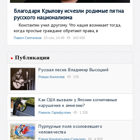
Благодаря Крылову исчезли родимые пятна
русского национализма
Константин учил другому. Что нация возникает тогда,
когда простые граждане обретают права, в
Павел Святенков
23 сен, 14:48
343 935
Публикации
Русская песня. Владимир Высоцкий
Роман Коноплев
276
Как США вызвали у Японии когнитивные
нарушения и амнезию?
Рамиль Гарифуллин
1 335
Пурпурные поля осоловевшего
человечества
Елена Кондратьева-Сальгеро
4 928