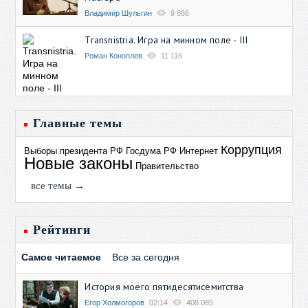
Владимир Шульгин
9 866
Transnistria. Игра на минном поле - III
Роман Коноплев
11 116
Главные темы
Коррупция
Выборы президента РФ
Госдума РФ
Интернет
Новые законы
Правительство
все темы →
Рейтинги
Самое читаемое
Все за сегодня
История моего пятидесятисемитства
Егор Холмогоров
02:14
408 085