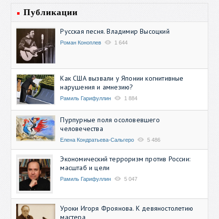
Публикации
Русская песня. Владимир Высоцкий
Роман Коноплев
1 644
Как США вызвали у Японии когнитивные
нарушения и амнезию?
Рамиль Гарифуллин
1 884
Пурпурные поля осоловевшего
человечества
Елена Кондратьева-Сальгеро
5 486
Экономический терроризм против России:
масштаб и цели
Рамиль Гарифуллин
5 047
Уроки Игоря Фроянова. К девяностолетию
мастера