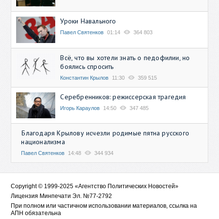
Уроки Навального
Павел Святенков
01:14
364 803
Всё, что вы хотели знать о педофилии, но
боялись спросить
Константин Крылов
11:30
359 515
Серебренников: режиссерская трагедия
Игорь Караулов
14:50
347 485
Благодаря Крылову исчезли родимые пятна русского
национализма
Павел Святенков
14:48
344 934
Copyright © 1999-2025 «Агентство Политических Новостей»
Лицензия Минпечати Эл. №77-2792
При полном или частичном использовании материалов, ссылка на
АПН обязательна