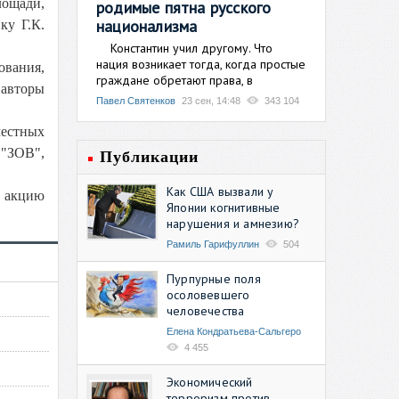
лощади,
родимые пятна русского
национализма
ку Г.К.
Константин учил другому. Что
нация возникает тогда, когда простые
ования,
граждане обретают права, в
 авторы
Павел Святенков
23 сен, 14:48
343 104
местных
 "ЗОВ",
Публикации
Как США вызвали у
а акцию
Японии когнитивные
нарушения и амнезию?
Рамиль Гарифуллин
504
Пурпурные поля
осоловевшего
человечества
Елена Кондратьева-Сальгеро
4 455
Экономический
терроризм против