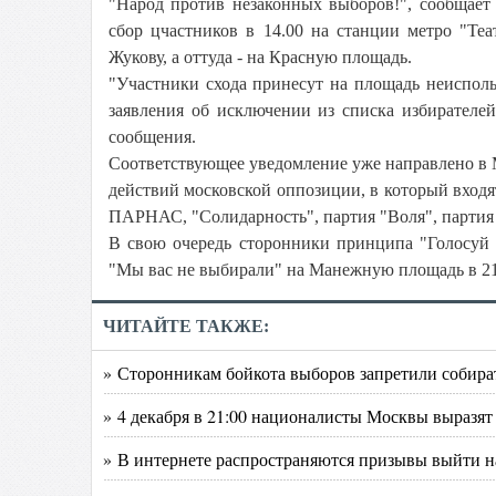
"Народ против незаконных выборов!", сообщае
сбор цчастников в 14.00 на станции метро "Теа
Жукову, а оттуда - на Красную площадь.
"Участники схода принесут на площадь неисполь
заявления об исключении из списка избирателей
сообщения.
Соответствующее уведомление уже направлено в 
действий московской оппозиции, в который вход
ПАРНАС, "Солидарность", партия "Воля", партия 
В свою очередь сторонники принципа "Голосуй
"Мы вас не выбирали" на Манежную площадь в 21
ЧИТАЙТЕ ТАКЖЕ:
» Сторонникам бойкота выборов запретили собират
» 4 декабря в 21:00 националисты Москвы выразя
» В интернете распространяются призывы выйти 