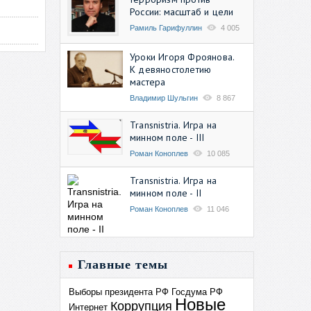
России: масштаб и цели
Рамиль Гарифуллин
4 005
Уроки Игоря Фроянова.
К девяностолетию
мастера
Владимир Шульгин
8 867
Transnistria. Игра на
минном поле - III
Роман Коноплев
10 085
Transnistria. Игра на
минном поле - II
Роман Коноплев
11 046
Главные темы
Выборы президента РФ
Госдума РФ
Новые
Коррупция
Интернет