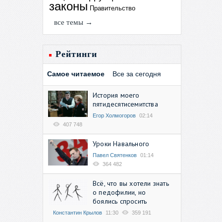
законы
Правительство
все темы →
Рейтинги
Самое читаемое
Все за сегодня
История моего
пятидесятисемитства
Егор Холмогоров
02:14
407 748
Уроки Навального
Павел Святенков
01:14
364 482
Всё, что вы хотели знать
о педофилии, но
боялись спросить
Константин Крылов
11:30
359 191