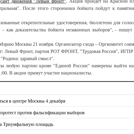
т
сайт движения "Левый фронт"
. Акция пройдет на Красной п
тральная". После этого сторонники бойкота пойдут к памятни
зованные открепительные удостоверения, бюллетени для голос
 – как доказательства бойкота незаконных выборов", - пишут
Мэрию Москвы 21 ноября. Организатор схода – Оргкомитет сов
ят: Левый Фронт, партия РОТ ФРОНТ, "Трудовая Россия", ИГПР
"Родина: здравый смысл".
 за любую партию кроме "Единой России" намерены выйти н
:00. В акции примут участие националисты.
ься в центре Москвы 4 декабря
т протест против фальсификации выборов
на Триумфальную площадь