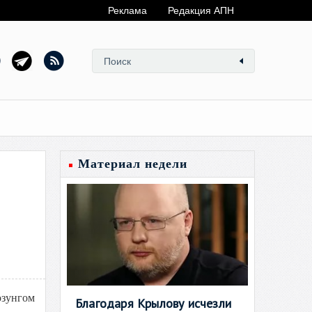
Реклама
Редакция АПН
Материал недели
озунгом
Благодаря Крылову исчезли