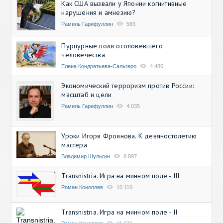
Как США вызвали у Японии когнитивные
нарушения и амнезию?
Рамиль Гарифуллин
583
Пурпурные поля осоловевшего
человечества
Елена Кондратьева-Сальгеро
4 486
Экономический терроризм против России:
масштаб и цели
Рамиль Гарифуллин
4 035
Уроки Игоря Фроянова. К девяностолетию
мастера
Владимир Шульгин
8 897
Transnistria. Игра на минном поле - III
Роман Коноплев
10 116
Transnistria. Игра на минном поле - II