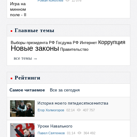
Роман Коноплев
11 076
Главные темы
Коррупция
Выборы президента РФ
Госдума РФ
Интернет
Новые законы
Правительство
все темы →
Рейтинги
Самое читаемое
Все за сегодня
История моего пятидесятисемитства
Егор Холмогоров
02:14
407 757
Уроки Навального
Павел Святенков
01:14
364 492