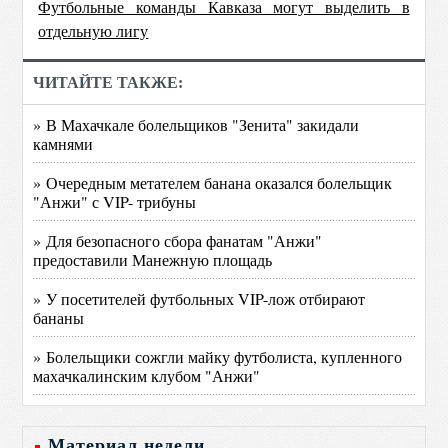
Футбольные команды Кавказа могут выделить в
отдельную лигу
ЧИТАЙТЕ ТАКЖЕ:
» В Махачкале болельщиков "Зенита" закидали
камнями
» Очередным метателем банана оказался болельщик
"Анжи" с VIP- трибуны
» Для безопасного сбора фанатам "Анжи"
предоставили Манежную площадь
» У посетителей футбольных VIP-лож отбирают
бананы
» Болельщики сожгли майку футболиста, купленного
махачкалинским клубом "Анжи"
Материал недели