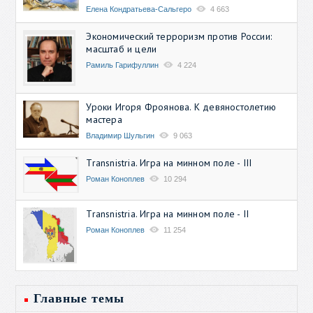
Елена Кондратьева-Сальгеро
4 663
Экономический терроризм против России:
масштаб и цели
Рамиль Гарифуллин
4 224
Уроки Игоря Фроянова. К девяностолетию
мастера
Владимир Шульгин
9 063
Transnistria. Игра на минном поле - III
Роман Коноплев
10 294
Transnistria. Игра на минном поле - II
Роман Коноплев
11 254
Главные темы