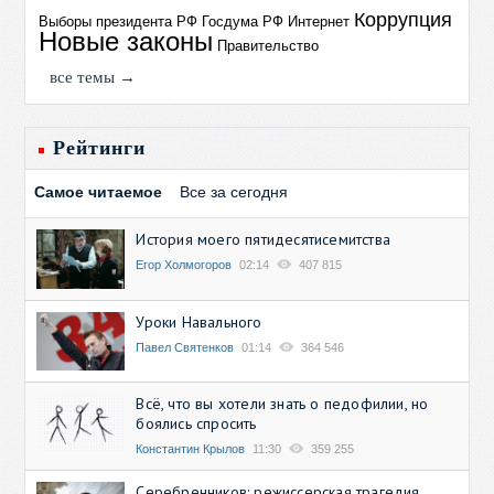
Коррупция
Выборы президента РФ
Госдума РФ
Интернет
Новые законы
Правительство
все темы →
Рейтинги
Самое читаемое
Все за сегодня
История моего пятидесятисемитства
Егор Холмогоров
02:14
407 815
Уроки Навального
Павел Святенков
01:14
364 546
Всё, что вы хотели знать о педофилии, но
боялись спросить
Константин Крылов
11:30
359 255
Серебренников: режиссерская трагедия