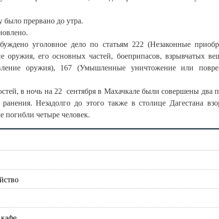
 было прервано до утра.
новлено.
уждено уголовное дело по статьям 222 (Незаконные приобр
ие оружия, его основных частей, боеприпасов, взрывчатых ве
овление оружия), 167 (Умышленные уничтожение или повр
стей, в ночь на 22 сентября в Махачкале были совершены два 
 ранения. Незадолго до этого также в столице Дагестана взо
е погибли четыре человек.
ойство
 кафе