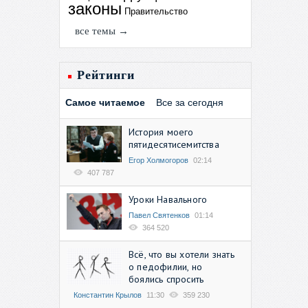
законы
Правительство
все темы →
Рейтинги
Самое читаемое
Все за сегодня
История моего
пятидесятисемитства
Егор Холмогоров
02:14
407 787
Уроки Навального
Павел Святенков
01:14
364 520
Всё, что вы хотели знать
о педофилии, но
боялись спросить
Константин Крылов
11:30
359 230