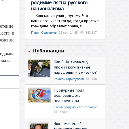
родимые пятна русского
национализма
Константин учил другому. Что
нация возникает тогда, когда простые
граждане обретают права, в
етение,
ществ и
Павел Святенков
23 сен, 14:48
343 317
еждение
Публикации
подрыва
рвалась
Как США вызвали у
Японии когнитивные
нарушения и амнезию?
Рамиль Гарифуллин
798
Пурпурные поля
осоловевшего
человечества
Елена Кондратьева-Сальгеро
4 584
Экономический
терроризм против