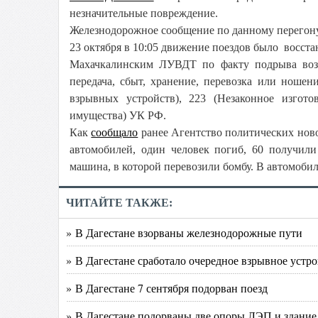
незначительные повреждение.
Железнодорожное сообщение по данному перегону
23 октября в 10:05 движение поездов было восста
Махачкалинским ЛУВДТ по факту подрыва возб
передача, сбыт, хранение, перевозка или ношен
взрывных устройств), 223 (Незаконное изгот
имущества) УК РФ.
Как
сообщало
ранее Агентство политических ново
автомобилей, один человек погиб, 60 получили
машина, в которой перевозили бомбу. В автомобил
ЧИТАЙТЕ ТАКЖЕ:
» В Дагестане взорваны железнодорожные пути
» В Дагестане сработало очередное взрывное устр
» В Дагестане 7 сентября подорван поезд
» В Дагестане подорваны две опоры ЛЭП и здание