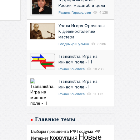
России: масштаб и цели
Рамиль Гарифуллин
4 136
Уроки Игоря Фроянова.
К девяностолетию
мастера
Владимир Шульгин
8 986
Transnistria. Игра на
минном поле - III
Роман Коноплев
10 208
Transnistria. Игра на
минном поле - II
Роман Коноплев
11 172
Главные темы
Выборы президента РФ
Госдума РФ
Новые
Коррупция
Интернет