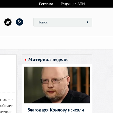
Реклама
Редакция АПН
Материал недели
н около
ообщает
Благодаря Крылову исчезли
олучили