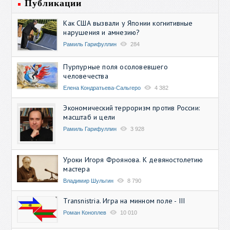
Публикации
Как США вызвали у Японии когнитивные
нарушения и амнезию?
Рамиль Гарифуллин
284
Пурпурные поля осоловевшего
человечества
Елена Кондратьева-Сальгеро
4 382
Экономический терроризм против России:
масштаб и цели
Рамиль Гарифуллин
3 928
Уроки Игоря Фроянова. К девяностолетию
мастера
Владимир Шульгин
8 790
Transnistria. Игра на минном поле - III
Роман Коноплев
10 010