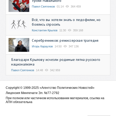
Уроки Навального
Павел Святенков
01:14
364 459
Всё, что вы хотели знать о педофилии, но
боялись спросить
Константин Крылов
11:30
359 168
Серебренников: режиссерская трагедия
Игорь Караулов
14:50
347 136
Благодаря Крылову исчезли родимые пятна русского
национализма
Павел Святенков
14:48
342 959
Copyright © 1999-2025 «Агентство Политических Новостей»
Лицензия Минпечати Эл. №77-2792
При полном или частичном использовании материалов, ссылка на
АПН обязательна