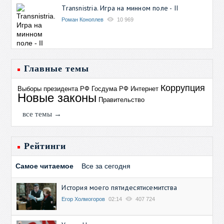
Transnistria. Игра на минном поле - II
Роман Коноплев
10 969
Главные темы
Коррупция
Выборы президента РФ
Госдума РФ
Интернет
Новые законы
Правительство
все темы →
Рейтинги
Самое читаемое
Все за сегодня
История моего пятидесятисемитства
Егор Холмогоров
02:14
407 724