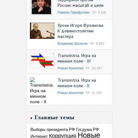
России: масштаб и цели
Рамиль Гарифуллин
4 116
Уроки Игоря Фроянова.
К девяностолетию
мастера
Владимир Шульгин
8 967
Transnistria. Игра на
минном поле - III
Роман Коноплев
10 187
Transnistria. Игра на
минном поле - II
Роман Коноплев
11 150
Главные темы
Выборы президента РФ
Госдума РФ
Новые
Коррупция
Интернет