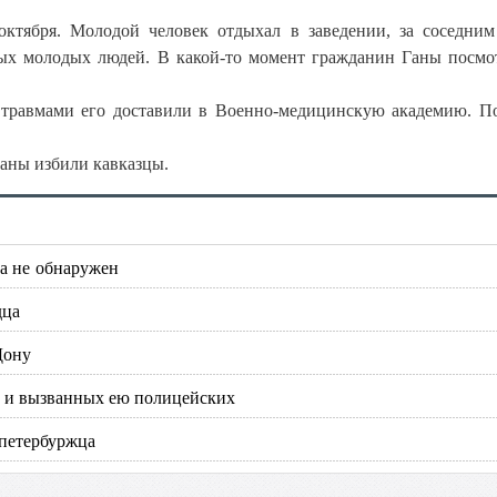
ктября. Молодой человек отдыхал в заведении, за соседни
ных молодых людей. В какой-то момент гражданин Ганы посмо
 травмами его доставили в Военно-медицинскую академию. П
Ганы избили кавказцы.
ка не обнаружен
дца
Дону
 и вызванных ею полицейских
 петербуржца