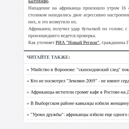
БалтИнфо
.
Нападение на африканца произошло утром 16 о
столиком находились двое агрессивно настроен
них, и это возмутило их.
Африканец получил удар бутылкой по голове, с
произошедшего ведется проверка.
Как уточняет
РИА "Новый Регион"
, гражданина 
ЧИТАЙТЕ ТАКЖЕ:
» Убийство в Воронеже: "скинхедовский след" по
» Кто не посмотрел "Земляне-2005" - не имеют сер
» Африканцы-мстители громят кафе в Ростове-на 
» В Выборгском районе кавказцы избили женщину
» "Уроки дружбы": африканцы избили еще одного