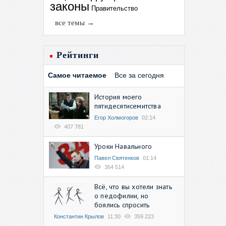
законы
Правительство
все темы →
Рейтинги
Самое читаемое
Все за сегодня
История моего
пятидесятисемитства
Егор Холмогоров
02:14
407 781
Уроки Навального
Павел Святенков
01:14
364 514
Всё, что вы хотели знать
о педофилии, но
боялись спросить
Константин Крылов
11:30
359 223