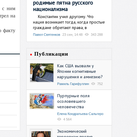
родимые пятна русского
национализма
м с ним
трел на
Константин учил другому. Что
нация возникает тогда, когда простые
граждане обретают права, в
о факту
Павел Святенков
23 сен, 14:48
343 288
Публикации
Как США вызвали у
Японии когнитивные
нарушения и амнезию?
Рамиль Гарифуллин
752
Пурпурные поля
осоловевшего
человечества
Елена Кондратьева-Сальгеро
4 564
Экономический
терроризм против