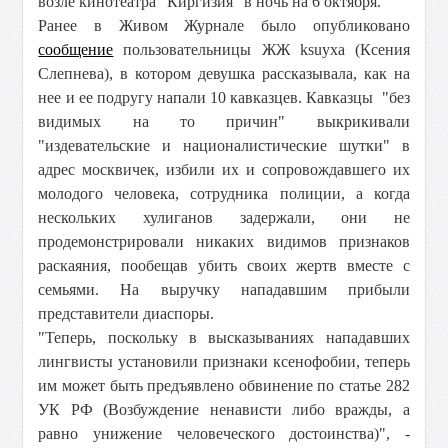
возле кинотеатра "Киргизия" в ночь на 6 октября.
Ранее в Живом Журнале было опубликовано
сообщение
пользовательницы ЖЖ ksuyxa (Ксения
Слепнева), в котором девушка рассказывала, как на
нее и ее подругу напали 10 кавказцев. Кавказцы "без
видимых на то причин" выкрикивали
"издевательские и националистические шутки" в
адрес москвичек, избили их и сопровождавшего их
молодого человека, сотрудника полиции, а когда
нескольких хулиганов задержали, они не
продемонстрировали никаких видимов признаков
раскаяния, пообещав убить своих жертв вместе с
семьями. На выручку нападавшим прибыли
представители диаспоры.
"Теперь, поскольку в высказываниях нападавших
лингвисты установили признаки ксенофобии, теперь
им может быть предъявлено обвинение по статье 282
УК РФ (Возбуждение ненависти либо вражды, а
равно унижение человеческого достоинства)", -