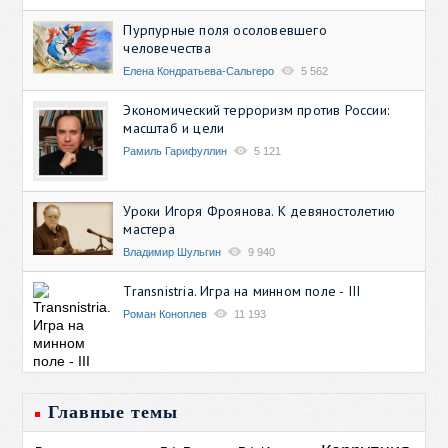
Пурпурные поля осоловевшего
человечества
Елена Кондратьева-Сальгеро
5 562
Экономический терроризм против России:
масштаб и цели
Рамиль Гарифуллин
5 121
Уроки Игоря Фроянова. К девяностолетию
мастера
Владимир Шульгин
9 940
Transnistria. Игра на минном поле - III
Роман Коноплев
11 193
Главные темы