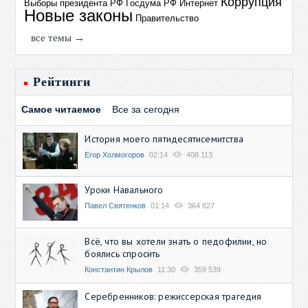
Коррупция
Выборы президента РФ
Госдума РФ
Интернет
Новые законы
Правительство
все темы →
Рейтинги
Самое читаемое
Все за сегодня
История моего пятидесятисемитства
Егор Холмогоров
02:14
408 113
Уроки Навального
Павел Святенков
01:14
364 827
Всё, что вы хотели знать о педофилии, но
боялись спросить
Константин Крылов
11:30
359 539
Серебренников: режиссерская трагедия