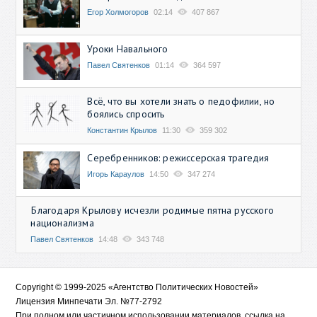
Егор Холмогоров
02:14
407 867
Уроки Навального
Павел Святенков
01:14
364 597
Всё, что вы хотели знать о педофилии, но
боялись спросить
Константин Крылов
11:30
359 302
Серебренников: режиссерская трагедия
Игорь Караулов
14:50
347 274
Благодаря Крылову исчезли родимые пятна русского
национализма
Павел Святенков
14:48
343 748
Copyright © 1999-2025 «Агентство Политических Новостей»
Лицензия Минпечати Эл. №77-2792
При полном или частичном использовании материалов, ссылка на