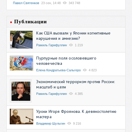
Павел Святенков
23 сен, 14:48
343 748
Публикации
Как США вызвали у Японии когнитивные
нарушения и амнезию?
Рамиль Гарифуллин
1 219
Пурпурные поля осоловевшего
человечества
Елена Кондратьева-Сальгеро
4 823
Экономический терроризм против России:
масштаб и цели
Рамиль Гарифуллин
4 385
Уроки Игоря Фроянова. К девяностолетию
мастера
Владимир Шульгин
9 216