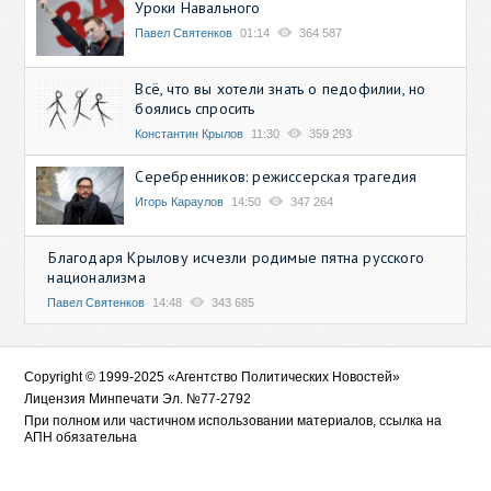
Уроки Навального
Павел Святенков
01:14
364 587
Всё, что вы хотели знать о педофилии, но
боялись спросить
Константин Крылов
11:30
359 293
Серебренников: режиссерская трагедия
Игорь Караулов
14:50
347 264
Благодаря Крылову исчезли родимые пятна русского
национализма
Павел Святенков
14:48
343 685
Copyright © 1999-2025 «Агентство Политических Новостей»
Лицензия Минпечати Эл. №77-2792
При полном или частичном использовании материалов, ссылка на
АПН обязательна