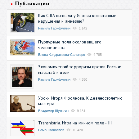
Публикации
Как США вызвали у Японии когнитивные
нарушения и амнезию?
Рамиль Гарифуллин
1 142
Пурпурные поля осоловевшего
человечества
Елена Кондратьева-Сальгеро
4 785
Экономический терроризм против России:
масштаб и цели
Рамиль Гарифуллин
4 350
Уроки Игоря Фроянова. К девяностолетию
мастера
Владимир Шульгин
9 181
Transnistria. Игра на минном поле - III
Роман Коноплев
10 420