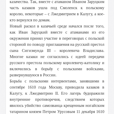
казачества. Так, вместе с атаманом Иваном Заруцким
часть казаков ушла под Смоленск к польскому
королю, некоторые – с Лжедмитрием в Калугу, а кое-
кто вернулся по домам.
Новый раскол в казачьей среде начался после того,
как Иван Заруцкий вместе с атаманами из его
окружения принял участие в переговорах с польской
стороной по поводу приглашения на русский престол
сына Сигизмунда III – королевича Владислава.
Многие казаки не согласились с идеей передачи
русского престола польскому королевичу-католику и
включились в борьбу с польскими войсками,
развернувшуюся в России.
Борьба с польскими интервентами, занявшими в
сентябре 1610 года Москву, приводила казаков в
Калугу, к Лжедмитрию II. Его лагерь будоражили
внутренние противоречия, следствием которых
явилось убийство самозванца крещенным ногайским
татарином князем Петром Урусовым 11 декабря 1610