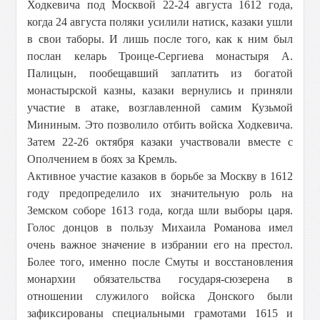
Ходкевича под Москвой 22-24 августа 1612 года,
когда 24 августа поляки усилили натиск, казаки ушли
в свои таборы. И лишь после того, как к ним был
послан келарь Троице-Сергиева монастыря А.
Палицын, пообещавший заплатить из богатой
монастырской казны, казаки вернулись и приняли
участие в атаке, возглавленной самим Кузьмой
Мининым. Это позволило отбить войска Ходкевича.
Затем 22-26 октября казаки участвовали вместе с
Ополчением в боях за Кремль.
Активное участие казаков в борьбе за Москву в 1612
году предопределило их значительную роль на
Земском соборе 1613 года, когда шли выборы царя.
Голос донцов в пользу Михаила Романова имел
очень важное значение в избрании его на престол.
Более того, именно после Смуты и восстановления
монархии обязательства государя-сюзерена в
отношении служилого войска Донского были
зафиксированы специальными грамотами 1615 и