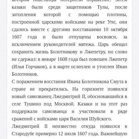
казаки были среди защитников Тулы, после
затопления которой с помощью плотины,
построенной царскими войсками на реке Упе, они
сдались вместе с другими восставшими 10 октября
1607 года и были отпущены восвояси, за
исключением руководителей мятежа. Царь обещал
сохранить жизнь Болотникову и Лжепетру, но слово
не сдержал: в январе 1608 года был повешен Лжепетр
(Илья Горчаков), а в марте ослеплен и утоплен Иван
Болотников.
С поражением восстания Ивана Болотникова Смута в
стране не прекратилась. На горизонте появился
новый самозванец Лжедмитрий II, обосновавшийся в
селе Тушино под Москвой. Казаки и на этот раз
поддержали самозванца и участвовали в ряде
сражений с войсками царя Василия Шуйского.
Лжедмитрий II неизвестно откуда появился в
Стародубе примерно 12 июля 1607 года. Важнейшую