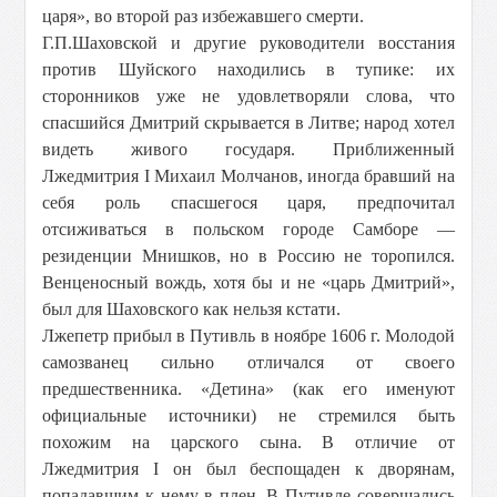
царя», во второй раз избежавшего смерти.
Г.П.Шаховской и другие руководители восстания
против Шуйского находились в тупике: их
сторонников уже не удовлетворяли слова, что
спасшийся Дмитрий скрывается в Литве; народ хотел
видеть живого государя. Приближенный
Лжедмитрия I Михаил Молчанов, иногда бравший на
себя роль спасшегося царя, предпочитал
отсиживаться в польском городе Самборе —
резиденции Мнишков, но в Россию не торопился.
Венценосный вождь, хотя бы и не «царь Дмитрий»,
был для Шаховского как нельзя кстати.
Лжепетр прибыл в Путивль в ноябре 1606 г. Молодой
самозванец сильно отличался от своего
предшественника. «Детина» (как его именуют
официальные источники) не стремился быть
похожим на царского сына. В отличие от
Лжедмитрия I он был беспощаден к дворянам,
попадавшим к нему в плен. В Путивле совершались