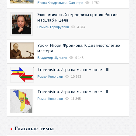
Елена Кондратьева-Сальгеро
4 752
Экономический терроризм против России:
масштаб и цели
Рамиль Гарифуллин
4 314
Уроки Игоря Фроянова. К девяностолетию
мастера
Владимир Шульгин
9 148
Transnistria. Игра на минном поле - III
Роман Коноплев
10 383
Transnistria. Игра на минном поле - II
Роман Коноплев
11 345
Главные темы