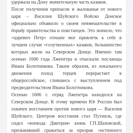
удержала на Дону значительную часть казаков.
После получения припасов и жалованья от нового
царя – Василия Шуйского Войско Донское
официально объявило о своем невмешательстве в
борьбу правительства и повстанцев. Это значило, что
«царевич Петр» отныне мог привлечь к себе в
лучшем случае «голутвенных» казаков, большинство
которых жили на Северском Донце. Именно там
осенью 1606 года Лжепетра и отыскали посланцы
Ивана Болотникова. Таким образом, из локального
движения поход терцев перерастает в
общероссийское, слившись с выступлением под
предводительством Ивана Болотникова.
Осенью 1606 г. отряд Лжепетра находился на
Северском Донце. К этому времени Юг России был
охвачен восстанием против нового царя — Василия
Шуйского. Центром восстания стал Путивль, где
сидел «воевода Дмитрия» князь Г.П.Шаховской,
призывавший сражаться за призрак «истинного