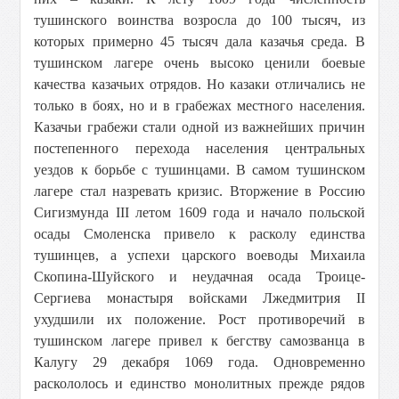
тушинского воинства возросла до 100 тысяч, из
которых примерно 45 тысяч дала казачья среда. В
тушинском лагере очень высоко ценили боевые
качества казачьих отрядов. Но казаки отличались не
только в боях, но и в грабежах местного населения.
Казачьи грабежи стали одной из важнейших причин
постепенного перехода населения центральных
уездов к борьбе с тушинцами. В самом тушинском
лагере стал назревать кризис. Вторжение в Россию
Сигизмунда III летом 1609 года и начало польской
осады Смоленска привело к расколу единства
тушинцев, а успехи царского воеводы Михаила
Скопина-Шуйского и неудачная осада Троице-
Сергиева монастыря войсками Лжедмитрия II
ухудшили их положение. Рост противоречий в
тушинском лагере привел к бегству самозванца в
Калугу 29 декабря 1069 года. Одновременно
раскололось и единство монолитных прежде рядов