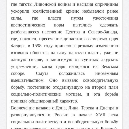
где тяготы Ливонской войны и насилия опричнины
ускорили хозяйственный кризис небывалой ранее
силы, где власти путем ужесточения
крепостнических норм пытались сдержать
разбегавшееся население Центра и Северо-Запада,
где, наконец, пресечение династии со смертью царя
Федора в 1598 году привело к резкому изменению
взглядов общества на саму царскую власть, уже не
данную свыше, а зависимую от суетных людских
устремлений, когда царь избирался на Земском
соборе. Смута осложнилась иноземным
вмешательством. Оно вызвало освободительную
борьбу, постепенно отодвинувшую на второй план
социально-политические мотивы, и эта борьба
приняла общенародный характер.
Вовлечение казаков с Дона, Яика, Терека и Днепра в
развернувшуюся в России в начале XVII века
социально-политическую и освободительную борьбу
предопределялось их тесными связями с Россией.