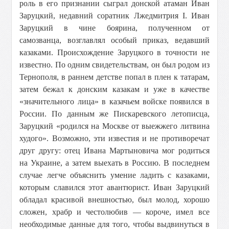
роль в его признании сыграл донской атаман Иван
Заруцкий, недавний соратник Лжедмитрия I. Иван
Заруцкий в чине боярина, полученном от
самозванца, возглавлял особый приказ, ведавший
казаками. Происхождение Заруцкого в точности не
известно. По одним свидетельствам, он был родом из
Тернополя, в раннем детстве попал в плен к татарам,
затем бежал к донским казакам и уже в качестве
«значительного лица» в казачьем войске появился в
России. По данным же Пискаревского летописца,
Заруцкий «родился на Москве от выежжего литвина
худого». Возможно, эти известия и не противоречат
друг другу: отец Ивана Мартыновича мог родиться
на Украине, а затем выехать в Россию. В последнем
случае легче объяснить умение ладить с казаками,
которым славился этот авантюрист. Иван Заруцкий
обладал красивой внешностью, был молод, хорошо
сложен, храбр и честолюбив — короче, имел все
необходимые данные для того, чтобы выдвинуться в