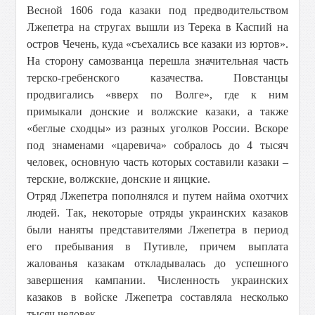
Весной 1606 года казаки под предводительством
Лжепетра на стругах вышли из Терека в Каспий на
остров Чечень, куда «съехались все казаки из юртов».
На сторону самозванца перешла значительная часть
терско-гребенского казачества. Повстанцы
продвигались «вверх по Волге», где к ним
примыкали донские и волжские казаки, а также
«беглые сходцы» из разных уголков России. Вскоре
под знаменами «царевича» собралось до 4 тысяч
человек, основную часть которых составили казаки –
терские, волжские, донские и яицкие.
Отряд Лжепетра пополнялся и путем найма охотчих
людей. Так, некоторые отряды украинских казаков
были наняты представителями Лжепетра в период
его пребывания в Путивле, причем выплата
жалованья казакам откладывалась до успешного
завершения кампании. Численность украинских
казаков в войске Лжепетра составляла несколько
тысяч человек.