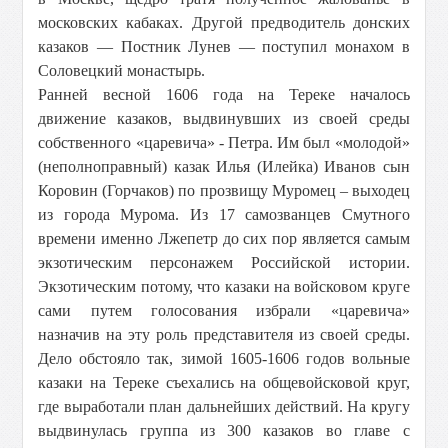
московских кабаках. Другой предводитель донских
казаков — Постник Лунев — поступил монахом в
Соловецкий монастырь.
Ранней весной 1606 года на Тереке началось
движение казаков, выдвинувших из своей среды
собственного «царевича» - Петра. Им был «молодой»
(неполноправный) казак Илья (Илейка) Иванов сын
Коровин (Горчаков) по прозвищу Муромец – выходец
из города Мурома. Из 17 самозванцев Смутного
времени именно Лжепетр до сих пор является самым
экзотическим персонажем Российской истории.
Экзотическим потому, что казаки на войсковом круге
сами путем голосования избрали «царевича»
назначив на эту роль представителя из своей среды.
Дело обстояло так, зимой 1605-1606 годов вольные
казаки на Тереке съехались на общевойсковой круг,
где выработали план дальнейших действий. На кругу
выдвинулась группа из 300 казаков во главе с