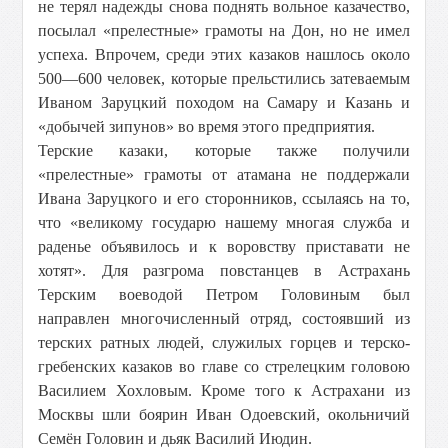
не терял надежды снова поднять вольное казачество,
посылал «прелестные» грамоты на Дон, но не имел
успеха. Впрочем, среди этих казаков нашлось около
500—600 человек, которые прельстились затеваемым
Иваном Заруцкий походом на Самару и Казань и
«добычей зипунов» во время этого предприятия.
Терские казаки, которые также получили
«прелестные» грамоты от атамана не поддержали
Ивана Заруцкого и его сторонников, ссылаясь на то,
что «великому государю нашему многая служба и
раденье объявилось и к воровству приставати не
хотят». Для разгрома повстанцев в Астрахань
Терским воеводой Петром Головиным был
направлен многочисленный отряд, состоявший из
терских ратных людей, служилых горцев и терско-
гребенских казаков во главе со стрелецким головою
Василием Хохловым. Кроме того к Астрахани из
Москвы шли боярин Иван Одоевский, окольничий
Семён Головин и дьяк Василий Июдин.