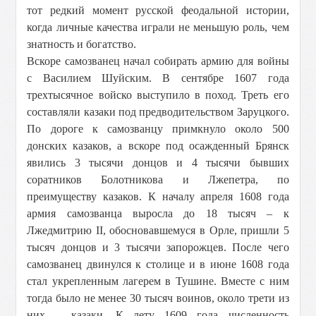
тот редкий момент русской феодальной истории,
когда личные качества играли не меньшую роль, чем
знатность и богатство.
Вскоре самозванец начал собирать армию для войны
с Василием Шуйским. В сентябре 1607 года
трехтысячное войско выступило в поход. Треть его
составляли казаки под предводительством Заруцкого.
По дороге к самозванцу примкнуло около 500
донских казаков, а вскоре под осажденный Брянск
явились 3 тысячи донцов и 4 тысячи бывших
соратников Болотникова и Лжепетра, по
преимуществу казаков. К началу апреля 1608 года
армия самозванца выросла до 18 тысяч – к
Лжедмитрию II, обосновавшемуся в Орле, пришли 5
тысяч донцов и 3 тысячи запорожцев. После чего
самозванец двинулся к столице и в июне 1608 года
стал укрепленным лагерем в Тушине. Вместе с ним
тогда было не менее 30 тысяч воинов, около трети из
них – казаки. К лету 1609 года численность