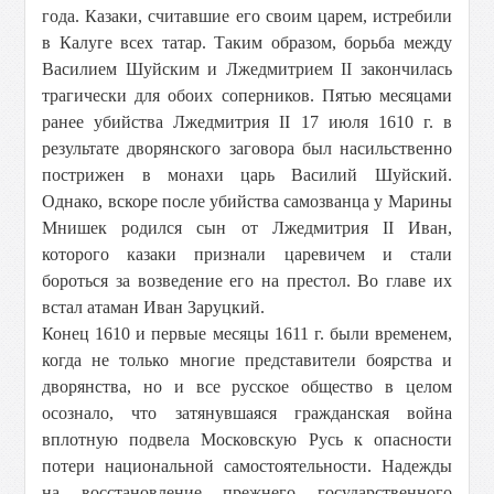
года. Казаки, считавшие его своим царем, истребили
в Калуге всех татар. Таким образом, борьба между
Василием Шуйским и Лжедмитрием II закончилась
трагически для обоих соперников. Пятью месяцами
ранее убийства Лжедмитрия II 17 июля 1610 г. в
результате дворянского заговора был насильственно
пострижен в монахи царь Василий Шуйский.
Однако, вскоре после убийства самозванца у Марины
Мнишек родился сын от Лжедмитрия II Иван,
которого казаки признали царевичем и стали
бороться за возведение его на престол. Во главе их
встал атаман Иван Заруцкий.
Конец 1610 и первые месяцы 1611 г. были временем,
когда не только многие представители боярства и
дворянства, но и все русское общество в целом
осознало, что затянувшаяся гражданская война
вплотную подвела Московскую Русь к опасности
потери национальной самостоятельности. Надежды
на восстановление прежнего государственного