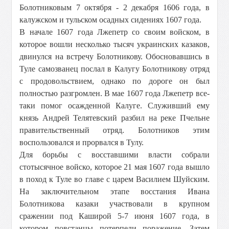
Болотниковым 7 октября - 2 декабря 1606 года, в
калужском и тульском осадных сидениях 1607 года.
В начале 1607 года Лжепетр со своим войском, в
которое вошли несколько тысяч украинских казаков,
двинулся на встречу Болотникову. Обосновавшись в
Туле самозванец послал в Калугу Болотникову отряд
с продовольствием, однако по дороге он был
полностью разгромлен. В мае 1607 года Лжепетр все-
таки помог осажденной Калуге. Служивший ему
князь Андрей Телятевский разбил на реке Пчельне
правительственный отряд. Болотников этим
воспользовался и прорвался в Тулу.
Для борьбы с восставшими власти собрали
стотысячное войско, которое 21 мая 1607 года вышло
в поход к Туле во главе с царем Василием Шуйским.
На заключительном этапе восстания Ивана
Болотникова казаки участвовали в крупном
сражении под Каширой 5-7 июня 1607 года, в
котором повстанцы потерпели поражение. Затем