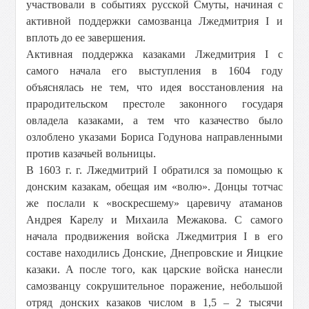
участвовали в событиях русской Смуты, начиная с
активной поддержки самозванца Лжедмитрия I и
вплоть до ее завершения.
Активная поддержка казаками Лжедмитрия I с
самого начала его выступления в 1604 году
объяснялась не тем, что идея восстановления на
прародительском престоле законного государя
овладела казаками, а тем что казачество было
озлоблено указами Бориса Годунова направленными
против казачьей вольницы.
В 1603 г. г. Лжедмитрий I обратился за помощью к
донским казакам, обещая им «волю». Донцы тотчас
же послали к «воскресшему» царевичу атаманов
Андрея Карелу и Михаила Межакова. С самого
начала продвижения войска Лжедмитрия I в его
составе находились Донские, Днепровские и Яицкие
казаки. А после того, как царские войска нанесли
самозванцу сокрушительное поражение, небольшой
отряд донских казаков числом в 1,5 – 2 тысячи