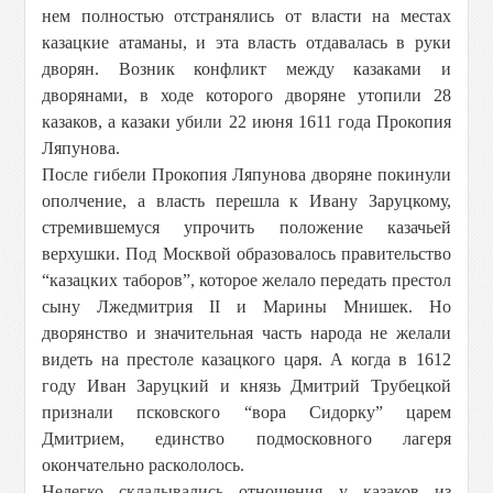
нем полностью отстранялись от власти на местах
казацкие атаманы, и эта власть отдавалась в руки
дворян. Возник конфликт между казаками и
дворянами, в ходе которого дворяне утопили 28
казаков, а казаки убили 22 июня 1611 года Прокопия
Ляпунова.
После гибели Прокопия Ляпунова дворяне покинули
ополчение, а власть перешла к Ивану Заруцкому,
стремившемуся упрочить положение казачьей
верхушки. Под Москвой образовалось правительство
“казацких таборов”, которое желало передать престол
сыну Лжедмитрия II и Марины Мнишек. Но
дворянство и значительная часть народа не желали
видеть на престоле казацкого царя. А когда в 1612
году Иван Заруцкий и князь Дмитрий Трубецкой
признали псковского “вора Сидорку” царем
Дмитрием, единство подмосковного лагеря
окончательно раскололось.
Нелегко складывались отношения у казаков из