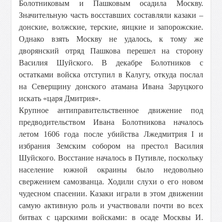
Болотниковым и Пашковым осадила Москву.
Значительную часть восставших составляли казаки –
донские, волжские, терские, яицкие и запорожские.
Однако взять Москву не удалось, к тому же
дворянский отряд Пашкова перешел на сторону
Василия Шуйского. В декабре Болотников с
остатками войска отступил в Калугу, откуда послал
на Северщину донского атамана Ивана Заруцкого
искать «царя Дмитрия».
Крупное антиправительственное движение под
предводительством Ивана Болотникова началось
летом 1606 года после убийства Лжедмитрия I и
избрания Земским собором на престол Василия
Шуйского. Восстание началось в Путивле, поскольку
население южной окраины было недовольно
свержением самозванца. Ходили слухи о его новом
чудесном спасении. Казаки играли в этом движении
самую активную роль и участвовали почти во всех
битвах с царскими войсками: в осаде Москвы И.