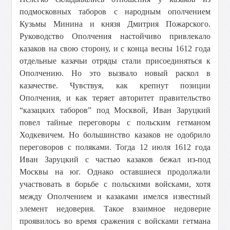
подмосковных таборов с народным ополчением
Кузьмы Минина и князя Дмитрия Пожарского.
Руководство Ополчения настойчиво привлекало
казаков на свою сторону, и с конца весны 1612 года
отдельные казачьи отряды стали присоединяться к
Ополчению. Но это вызвало новый раскол в
казачестве. Чувствуя, как крепнут позиции
Ополчения, и как теряет авторитет правительство
“казацких таборов” под Москвой, Иван Заруцкий
повел тайные переговоры с польским гетманом
Ходкевичем. Но большинство казаков не одобрило
переговоров с поляками. Тогда 12 июля 1612 года
Иван Заруцкий с частью казаков бежал из-под
Москвы на юг. Однако оставшиеся продолжали
участвовать в борьбе с польскими войсками, хотя
между Ополчением и казаками имелся известный
элемент недоверия. Такое взаимное недоверие
проявилось во время сражения с войсками гетмана