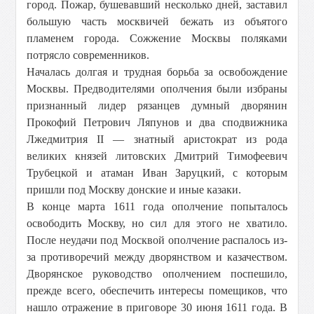
город. Пожар, бушевавший несколько дней, заставил
большую часть москвичей бежать из объятого
пламенем города. Сожжение Москвы поляками
потрясло современников.
Началась долгая и трудная борьба за освобождение
Москвы. Предводителями ополчения были избраны
признанный лидер рязанцев думный дворянин
Прокофий Петрович Ляпунов и два сподвижника
Лжедмитрия II — знатный аристократ из рода
великих князей литовских Дмитрий Тимофеевич
Трубецкой и атаман Иван Заруцкий, с которым
пришли под Москву донские и иные казаки.
В конце марта 1611 года ополчение попыталось
освободить Москву, но сил для этого не хватило.
После неудачи под Москвой ополчение распалось из-
за противоречий между дворянством и казачеством.
Дворянское руководство ополчением поспешило,
прежде всего, обеспечить интересы помещиков, что
нашло отражение в приговоре 30 июня 1611 года. В