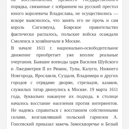
порядка, связанные с избранием на русский престол
юного королевича Владислава, не осуществились —
вскоре выяснилось, что занять его не прочь и сам
король Сигизмунд. Боярское правительство
фактически распалось, польские войска осаждали
Смоленск и хозяйничали в Москве.
В начале 1611 г. национально-освободительное
движение приобретает уже вполне реальные
очертания. Бывшие воеводы царя Василия Шуйского
и Лжедмитрия II из Рязани, Тулы, Калуги, Нижнего
Новгорода, Ярославля, Суздаля, Владимира и других
городов с отрядами дворян, стрельцов, казаков,
служилых татар двинулись к Москве. 19 марта 1611
года, буквально накануне их подхода, в столице
началось восстание населения против интервентов.
Не надеясь справиться с восстанием собственными
силами, возглавлявший польский гарнизон А.
Гонсевский приказал зажечь Замоскворечье и Белый