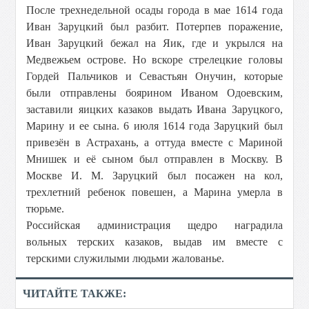
После трехнедельной осады города в мае 1614 года
Иван Заруцкий был разбит. Потерпев поражение,
Иван Заруцкий бежал на Яик, где и укрылся на
Медвежьем острове. Но вскоре стрелецкие головы
Гордей Пальчиков и Севастьян Онучин, которые
были отправлены боярином Иваном Одоевским,
заставили яицких казаков выдать Ивана Заруцкого,
Марину и ее сына. 6 июля 1614 года Заруцкий был
привезён в Астрахань, а оттуда вместе с Мариной
Мнишек и её сыном был отправлен в Москву. В
Москве И. М. Заруцкий был посажен на кол,
трехлетний ребенок повешен, а Марина умерла в
тюрьме.
Российская администрация щедро наградила
вольных терских казаков, выдав им вместе с
терскими служилыми людьми жалованье.
ЧИТАЙТЕ ТАКЖЕ: