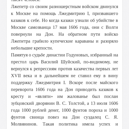
Лжепетр со своим разношерстным войском двинулся
к Москве на помощь Лжедмитрию I, призвавшего
казаков к себе. Но когда казаки узнали об убийстве в
Москве самозванца 17 мая 1606 года, они с Волги
повернули на Дон. На обратном пути войско
Лжепетра грабило купеческие караваны и разоряло
небольшие крепости.
Памятуя о судьбе династии Годуновых, избранный на
престол царь Василий Шуйский, по-видимому, не
вернулся к репрессиям против казачества первых лет
XVII века и в дальнейшем не ставил ему в вину
поддержку Лжедмитрия I. Вскоре после майского
переворота 1606 года на Дон приводить казаков к
кресту и «являти» им жалованье был послан
зубцовский дворянин В. С. Толстой, а 13 июля 1606
года 1000 рублей денег, 1000 фунтов пороха и 1000
фунтов свинца повез на Дон суздалец С. Я.
Молвянинов. Такая политика имела успех и