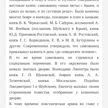
жестокие казни; самозванец «иных метал с башен, и
сажал по колью, и по суставам резал». Были казнены
многие бояре и воеводы, попавшие в плен к казакам:
князь В. К. Черкасский, М. Б. Сабуров, ясельничий А.
М. Воейков (посланник Шуйского в Крым), князь
Ю.Д. Приимков-Ростовский, князь А. И. Ростовский,
князь Г. С. Коркодинов, Е. В. и М. В. Бутурлины и
другие. Современники утверждали, что самозванец
приказывал казнить в день «до семидесяти человек».
В то же время самозванец не стремился к
социальным переменам. В его окружении было
немало знатных дворян. Воеводами Лжепетра были
князь Г. П. Шаховской, боярин князь А. А.
Телятевский, князья Мосальские. Подобно
Лжедмитрию I и Шуйскому, Лжепетр жаловал своим
сторонникам поместья, отобранные у казненных
дворян.
К тому времени повстанческая армия во главе с