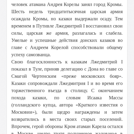
человек атамана Андрея Корелы занял город Кромы.
Шесть недель тридцатитысячная царская армия
осаждала Кромы, но казаки выдержали осаду. Тем
временем в Путивле Лжедмитрий I восстановил свои
силы, царская же армия, разлагалась и слабела.
Умелые и успешные действия донских казаков во
главе с Андреем Корелой способствовали общему
успеху самозванца.
Свою благосклонность к казакам Лжедмитрий I
показал в Туле, приняв делегацию с Дона во главе со
Смагой Чертенским «преже московских бояр».
Казаки сопровождали Лжедмитрия I и во время его
торжественного въезда в столицу. С окончанием
похода казаки, по словам Исаака Массы
(голландского купца, автора «Краткого известия о
Московии»), были щедро награждены и затем
возвратились в места своих старых поселений.
Впрочем, герой обороны Кром атаман Карела остался
в Москве, щедро тратя полученное жалованье в