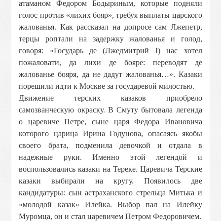
атаманом Федором Бодыриным, которые подняли
голос против «лихих бояр», требуя выплаты царского
жалованья. Как рассказал на допросе сам Лжепетр,
терцы роптали на задержку жалованья и голод,
говоря: «Государь де (Лжедмитрий I) нас хотел
пожаловати, да лихи де бояре: переводят де
жалованье бояря, да не дадут жалованья…». Казаки
порешили идти к Москве за государевой милостью.
Движение терских казаков приобрело
самозванческую окраску. В Смуту бытовала легенда
о царевиче Петре, сыне царя Федора Ивановича
которого царица Ирина Годунова, опасаясь якобы
своего брата, подменила девочкой и отдала в
надежные руки. Именно этой легендой и
воспользовались казаки на Тереке. Царевича Терские
казаки выбирали на кругу. Появилось две
кандидатуры: сын астраханского стрельца Митька и
«молодой казак» Илейка. Выбор пал на Илейку
Муромца, он и стал царевичем Петром Федоровичем.