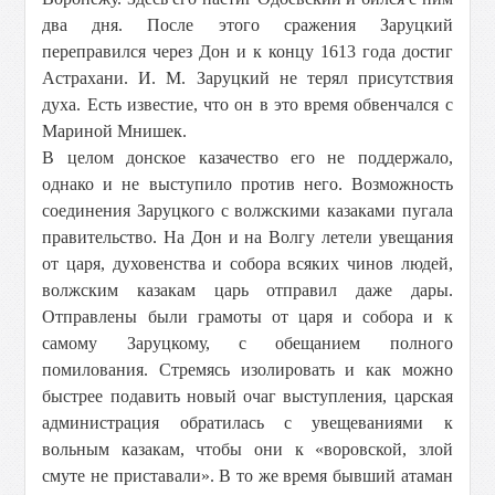
два дня. После этого сражения Заруцкий
переправился через Дон и к концу 1613 года достиг
Астрахани. И. М. Заруцкий не терял присутствия
духа. Есть известие, что он в это время обвенчался с
Мариной Мнишек.
В целом донское казачество его не поддержало,
однако и не выступило против него. Возможность
соединения Заруцкого с волжскими казаками пугала
правительство. На Дон и на Волгу летели увещания
от царя, духовенства и собора всяких чинов людей,
волжским казакам царь отправил даже дары.
Отправлены были грамоты от царя и собора и к
самому Заруцкому, с обещанием полного
помилования. Стремясь изолировать и как можно
быстрее подавить новый очаг выступления, царская
администрация обратилась с увещеваниями к
вольным казакам, чтобы они к «воровской, злой
смуте не приставали». В то же время бывший атаман