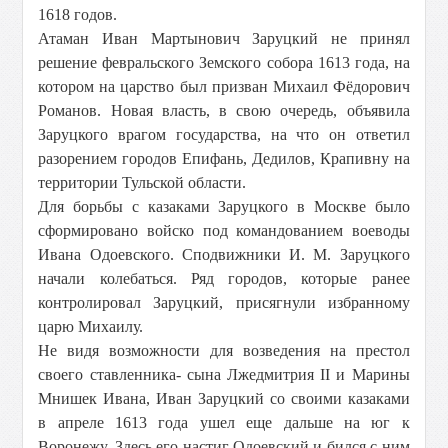
1618 годов.
Атаман Иван Мартынович Заруцкий не принял
решение февральского Земского собора 1613 года, на
котором на царство был призван Михаил Фёдорович
Романов. Новая власть, в свою очередь, объявила
Заруцкого врагом государства, на что он ответил
разорением городов Епифань, Дедилов, Крапивну на
территории Тульской области.
Для борьбы с казаками Заруцкого в Москве было
сформировано войско под командованием воеводы
Ивана Одоевского. Сподвижники И. М. Заруцкого
начали колебаться. Ряд городов, которые ранее
контролировал Заруцкий, присягнули избранному
царю Михаилу.
Не видя возможности для возведения на престол
своего ставленника- сына Лжедмитрия II и Марины
Мнишек Ивана, Иван Заруцкий со своими казаками
в апреле 1613 года ушел еще дальше на юг к
Воронежу. Здесь его настиг Одоевский и бился с ним