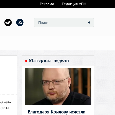
Реклама
Редакция АПН
Материал недели
едущих
цента
Благодаря Крылову исчезли