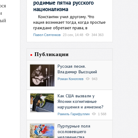
родимые пятна русского
ося
национализма
и
Константин учил другому. Что
ный
нация возникает тогда, когда простые
граждане обретают права, в
Павел Святенков
23 сен, 14:48
344 363
Публикации
Русская песня.
Владимир Высоцкий
Роман Коноплев
943
Как США вызвали у
Японии когнитивные
нарушения и амнезию?
Рамиль Гарифуллин
1 568
Пурпурные поля
осоловевшего
человечества