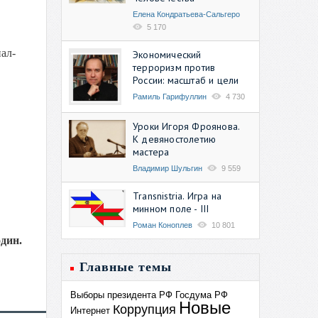
Елена Кондратьева-Сальгеро
5 170
ал-
Экономический
терроризм против
России: масштаб и цели
Рамиль Гарифуллин
4 730
Уроки Игоря Фроянова.
К девяностолетию
мастера
Владимир Шульгин
9 559
Transnistria. Игра на
минном поле - III
Роман Коноплев
10 801
один.
Главные темы
Выборы президента РФ
Госдума РФ
Новые
Коррупция
Интернет