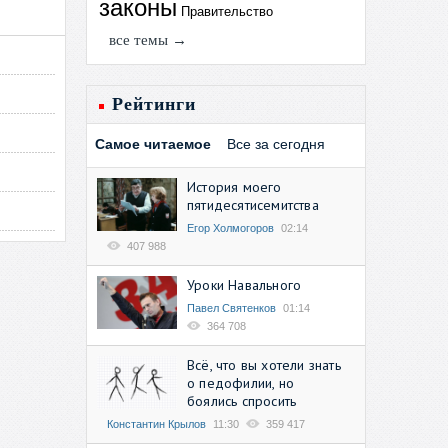
законы
Правительство
все темы →
Рейтинги
Самое читаемое
Все за сегодня
История моего
пятидесятисемитства
Егор Холмогоров
02:14
407 988
Уроки Навального
Павел Святенков
01:14
364 708
Всё, что вы хотели знать
о педофилии, но
боялись спросить
Константин Крылов
11:30
359 417