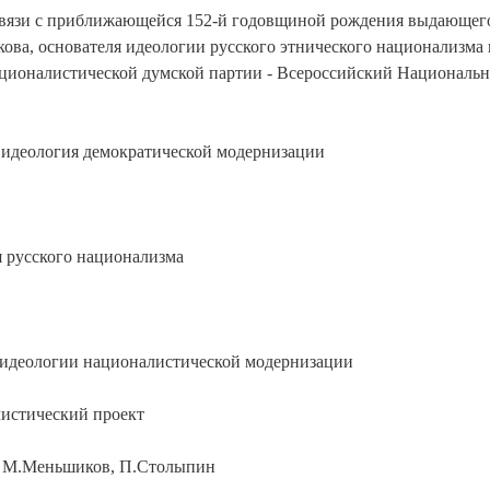
связи с приближающейся 152-й годовщиной рождения выдающег
ва, основателя идеологии русского этнического национализма 
ационалистической думской партии - Всероссийский Националь
к идеология демократической модернизации
 русского национализма
а идеологии националистической модернизации
листический проект
в. М.Меньшиков, П.Столыпин