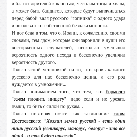
и благотворителей как он сам, честь им тогда и хвала,
а может быть бандитов, которые будут выпячиваться
перед бабой валя русского "гопника" с одного удара
и ошалевать от собственной безнаказанности.
И вот беда в том, что о. Иоанн, к сожалению, своими
словами, тем ядом, которые они заронили в души его
восторженных слушателей, несколько уменьшил
вероятность одного исхода и бесконечно увеличил
вероятность другого.
Только ясной установкой на то, что кровь каждого
русского для нас бесконечно ценна, а его род
нуждается в умножении...
Только пониманием того, что тем, кто
бормочет
"зачем плодить нищету"
, надо если и не урезать
языки, то бить с силой по рукам...
Только повторяя почти как заклинание
слова
Достоевского
:
"Хозяин земли русской - есть один
лишь русский (великорус, малорус, белорус - это всё
одно) - и так будет навсегда"
...