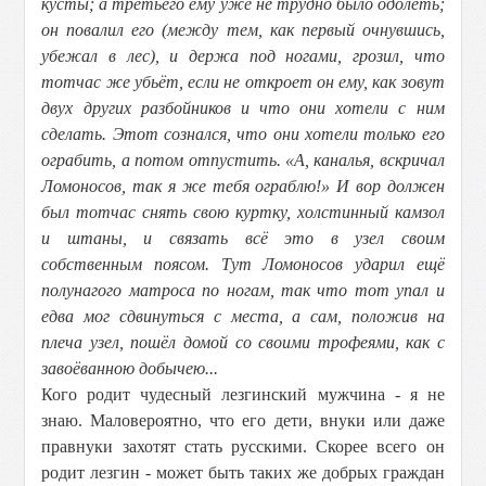
кусты; а третьего ему уже не трудно было одолеть;
он повалил его (между тем, как первый очнувшись,
убежал в лес), и держа под ногами, грозил, что
тотчас же убьёт, если не откроет он ему, как зовут
двух других разбойников и что они хотели с ним
сделать. Этот сознался, что они хотели только его
ограбить, а потом отпустить. «А, каналья, вскричал
Ломоносов, так я же тебя ограблю!» И вор должен
был тотчас снять свою куртку, холстинный камзол
и штаны, и связать всё это в узел своим
собственным поясом. Тут Ломоносов ударил ещё
полунагого матроса по ногам, так что тот упал и
едва мог сдвинуться с места, а сам, положив на
плеча узел, пошёл домой со своими трофеями, как с
завоёванною добычею...
Кого родит чудесный лезгинский мужчина - я не
знаю. Маловероятно, что его дети, внуки или даже
правнуки захотят стать русскими. Скорее всего он
родит лезгин - может быть таких же добрых граждан