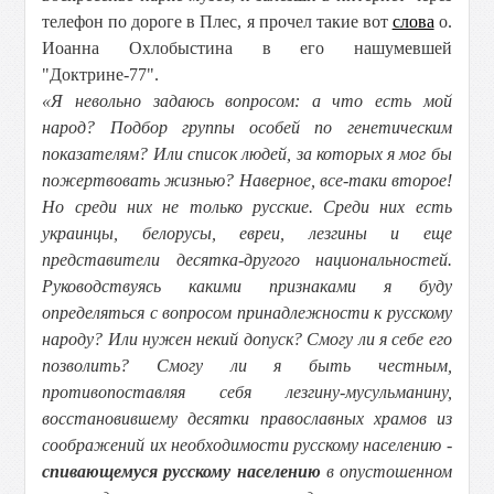
телефон по дороге в Плес, я прочел такие вот
слова
о.
Иоанна Охлобыстина в его нашумевшей
"Доктрине-77".
«Я невольно задаюсь вопросом: а что есть мой
народ? Подбор группы особей по генетическим
показателям? Или список людей, за которых я мог бы
пожертвовать жизнью? Наверное, все-таки второе!
Но среди них не только русские. Среди них есть
украинцы, белорусы, евреи, лезгины и еще
представители десятка-другого национальностей.
Руководствуясь какими признаками я буду
определяться с вопросом принадлежности к русскому
народу? Или нужен некий допуск? Смогу ли я себе его
позволить? Смогу ли я быть честным,
противопоставляя себя лезгину-мусульманину,
восстановившему десятки православных храмов из
соображений их необходимости русскому населению -
спивающемуся русскому населению
в опустошенном