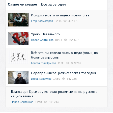
Самое читаемое
Все за сегодня
История моего пятидесятисемитства
Егор Холмогоров
02:14
407 775
Уроки Навального
Павел Святенков
01:14
364 507
Всё, что вы хотели знать о педофилии, но
боялись спросить
Константин Крылов
11:30
359 216
Серебренников: режиссерская трагедия
Игорь Караулов
14:50
347 186
Благодаря Крылову исчезли родимые пятна русского
национализма
Павел Святенков
14:48
343 243