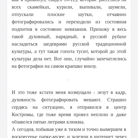
всех скамейках, курили, выпивали, шумели,
отпускали плоские шутки, отчаянно
фотографировались и переходили из состояния
подпития в состояние невязания. Прихожу я весь
такой духовный, нарядный, в русской рубахе
насладиться шедеврами русской традиционной
культуры, а тут такая гопота тусит, которой до этой
культуры дела нет. Вот они, случайно запечатлелись
на фотографии на самом краешке внизу.
И это тоже кстати меня возмущало - лезут в кадр,
духовность фотографировать мешают. Страшно
сердясь на ситуацию, я отправился в центр
Костромы, где тоже время провел неплохо и даже
обзавелся пятью литрами клюквы.
А сегодня, побывав уже в тихом и точно вымершем в
воскресенье парке-музее, и залезши в интернет через