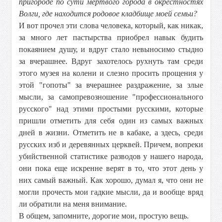
пригороде по сути мертвого города в окрестностях
Волги, где находится родовое кладбище моей семьи?
И вот прочел эти слова человека, который, как никак,
за много лет пастырства приобрел навык будить
покаянием душу, и вдруг стало невыносимо стыдно
за вчерашнее. Вдруг захотелось рухнуть там среди
этого музея на колени и слезно просить прощения у
этой "гопоты" за вчерашнее раздражение, за злые
мысли, за самопревозношение "профессионального
русского" над этими простыми русскими, которые
пришли отметить для себя один из самых важных
дней в жизни. Отметить не в кабаке, а здесь, среди
русских изб и деревянных церквей. Причем, вопреки
убийственной статистике разводов у нашего народа,
они пока еще искренне верят в то, что этот день у
них самый важный. Как хорошо, думал я, что они не
могли прочесть мои гадкие мысли, да и вообще вряд
ли обратили на меня внимание.
В общем, запомните, дорогие мои, простую вещь.