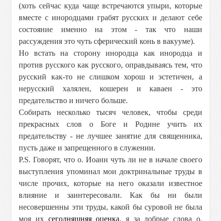
(хоть сейчас куда чаще встречаются упыри, которые
вместе с инородцами грабят русских и делают себе
состояние именно на этом - так что наши
рассуждения это чуть сферический конь в вакууме).
Но встать на сторону инородца как инородца и
против русского как русского, оправдываясь тем, что
русский как-то не слишком хорош и эстетичен, а
нерусский халялен, кошерен и каваен - это
предательство и ничего больше.
Собирать несколько тысяч человек, чтобы среди
прекрасных слов о Боге и Родине учить их
предательству - не лучшее занятие для священника,
пусть даже и запрещенного в служении.
P.S. Говорят, что о. Иоанн чуть ли не в начале своего
выступления упоминал мои доктринальные труды в
числе прочих, которые на него оказали известное
влияние и заинтересовали. Как бы ни были
несовершенны эти труды, какой бы суровой не была
моя их
сегодняшняя оценка
, я за добрые слова о.