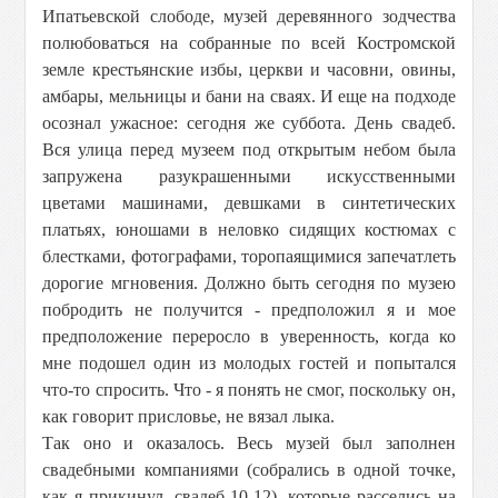
Ипатьевской слободе, музей деревянного зодчества
полюбоваться на собранные по всей Костромской
земле крестьянские избы, церкви и часовни, овины,
амбары, мельницы и бани на сваях. И еще на подходе
осознал ужасное: сегодня же суббота. День свадеб.
Вся улица перед музеем под открытым небом была
запружена разукрашенными искусственными
цветами машинами, девшками в синтетических
платьях, юношами в неловко сидящих костюмах с
блестками, фотографами, торопаящимися запечатлеть
дорогие мгновения. Должно быть сегодня по музею
побродить не получится - предположил я и мое
предположение переросло в уверенность, когда ко
мне подошел один из молодых гостей и попытался
что-то спросить. Что - я понять не смог, поскольку он,
как говорит присловье, не вязал лыка.
Так оно и оказалось. Весь музей был заполнен
свадебными компаниями (собрались в одной точке,
как я прикинул, свадеб 10-12), которые расселись на