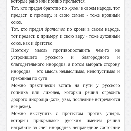
которые рано или поздно прольются.
Тот, кто предал братство по
крови
в своем народе, тот
предаст, к примеру, и свою семью - тоже кровный
союз.
Тот, кто предал
братство
по крови в своем народе,
тот предаст, к примеру, и свою веру - тоже духовный
союз, как и братство.
Поэтому мысль противопоставить чем-то не
устроившего русского и благородного и
благодетельного инородца, а потом выбрать сторону
инородца, - это мысль немыслимая, недопустимая и
греховная по сути.
Можно практически встать на пути у русского
гопника или лиходея, который решил ограбить
доброго инородца (хоть, увы, последние встречаются
все реже).
Можно выступить с протестом против упыря,
который прикрываясь русским именем решил
награбить за счет инородцев неправедное состояние