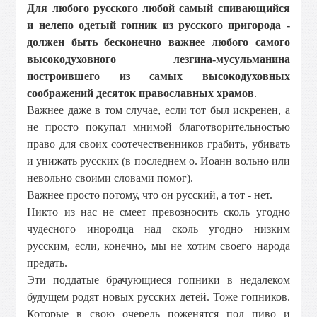
Для любого русского любой самый спивающийся
и нелепо одетый гопник из русского пригорода -
должен быть бесконечно важнее любого самого
высокодуховного лезгина-мусульманина
построившего из самых высокодуховных
соображений десяток православных храмов
.
Важнее даже в том случае, если тот был искренен, а
не просто покупал мнимой благотворительностью
право для своих соотечественников грабить, убивать
и унижать русских (в последнем о. Иоанн вольно или
невольно своими словами помог).
Важнее просто потому, что он русский, а тот - нет.
Никто из нас не смеет превозносить сколь угодно
чудесного инородца над сколь угодно низким
русским, если, конечно, мы не хотим своего народа
предать.
Эти поддатые брачующиеся гопники в недалеком
будущем родят новых русских детей. Тоже гопников.
Которые в свою очередь поженятся под пиво и