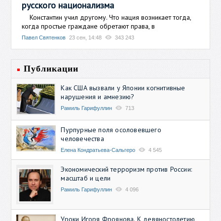
русского национализма
Константин учил другому. Что нация возникает тогда,
когда простые граждане обретают права, в
Павел Святенков
23 сен, 14:48
343 243
Публикации
Как США вызвали у Японии когнитивные
нарушения и амнезию?
Рамиль Гарифуллин
713
Пурпурные поля осоловевшего
человечества
Елена Кондратьева-Сальгеро
4 545
Экономический терроризм против России:
масштаб и цели
Рамиль Гарифуллин
4 096
Уроки Игоря Фроянова. К девяностолетию