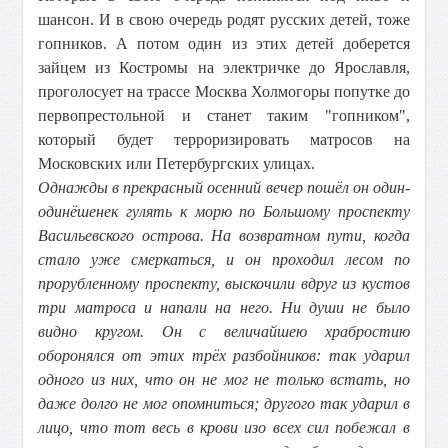
шансон. И в свою очередь родят русских детей, тоже
гопников. А потом один из этих детей доберется
зайцем из Костромы на электричке до Ярославля,
проголосует на трассе Москва Холмогоры попутке до
первопрестольной и станет таким "гопником",
который будет терроризировать матросов на
Московских или Петербургских улицах.
Однажды в прекрасный осенний вечер пошёл он один-
одинёшенек гулять к морю по Большому проспекту
Васильевского острова. На возвратном пути, когда
стало уже смеркаться, и он проходил лесом по
прорубленному проспекту, выскочили вдруг из кустов
три матроса и напали на него. Ни души не было
видно кругом. Он с величайшею храбростию
оборонялся от этих трёх разбойников: так ударил
одного из них, что он не мог не только встать, но
даже долго не мог опомниться; другого так ударил в
лицо, что тот весь в крови изо всех сил побежал в