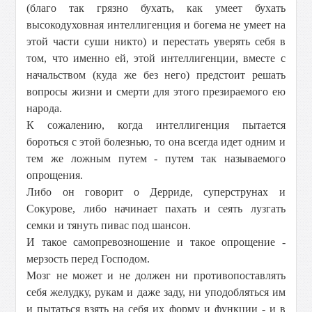
(благо так грязно бухать, как умеет бухать
высокодуховная интеллигенция и богема не умеет на
этой части суши никто) и перестать уверять себя в
том, что именно ей, этой интеллигенции, вместе с
начальством (куда же без него) предстоит решать
вопросы жизни и смерти для этого презираемого ею
народа.
К сожалению, когда интеллигенция пытается
бороться с этой болезнью, то она всегда идет одним и
тем же ложным путем - путем так называемого
опрощения.
Либо он говорит о Дерриде, суперструнах и
Сокурове, либо начинает пахать и сеять лузгать
семки и тянуть пивас под шансон.
И такое самопревозношение и такое опрощение -
мерзость перед Господом.
Мозг не может и не должен ни противопоставлять
себя желудку, рукам и даже заду, ни уподобляться им
и пытаться взять на себя их форму и функции - и в