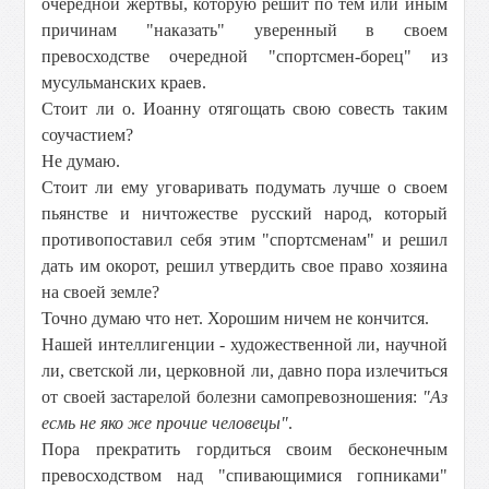
очередной жертвы, которую решит по тем или иным
причинам "наказать" уверенный в своем
превосходстве очередной "спортсмен-борец" из
мусульманских краев.
Стоит ли о. Иоанну отягощать свою совесть таким
соучастием?
Не думаю.
Стоит ли ему уговаривать подумать лучше о своем
пьянстве и ничтожестве русский народ, который
противопоставил себя этим "спортсменам" и решил
дать им окорот, решил утвердить свое право хозяина
на своей земле?
Точно думаю что нет. Хорошим ничем не кончится.
Нашей интеллигенции - художественной ли, научной
ли, светской ли, церковной ли, давно пора излечиться
от своей застарелой болезни самопревозношения:
"Аз
есмь не яко же прочие человецы"
.
Пора прекратить гордиться своим бесконечным
превосходством над "спивающимися гопниками"