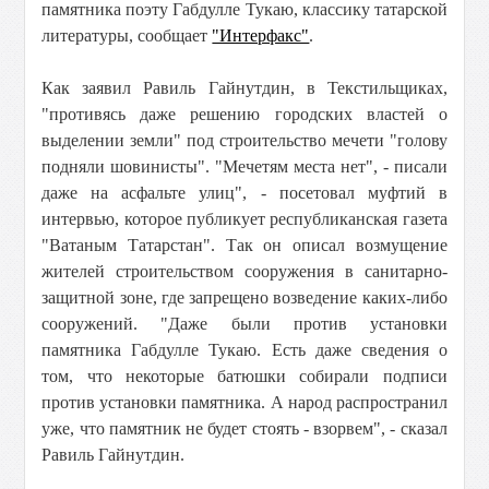
памятника поэту Габдулле Тукаю, классику татарской
литературы, сообщает
"Интерфакс"
.
Как заявил Равиль Гайнутдин, в Текстильщиках,
"противясь даже решению городских властей о
выделении земли" под строительство мечети "голову
подняли шовинисты". "Мечетям места нет", - писали
даже на асфальте улиц", - посетовал муфтий в
интервью, которое публикует республиканская газета
"Ватаным Татарстан". Так он описал возмущение
жителей строительством сооружения в санитарно-
защитной зоне, где запрещено возведение каких-либо
сооружений. "Даже были против установки
памятника Габдулле Тукаю. Есть даже сведения о
том, что некоторые батюшки собирали подписи
против установки памятника. А народ распространил
уже, что памятник не будет стоять - взорвем", - сказал
Равиль Гайнутдин.