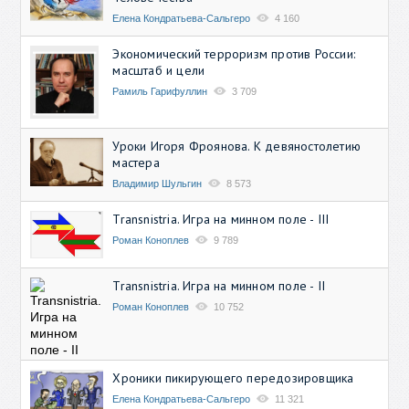
Елена Кондратьева-Сальгеро
4 160
Экономический терроризм против России:
масштаб и цели
Рамиль Гарифуллин
3 709
Уроки Игоря Фроянова. К девяностолетию
мастера
Владимир Шульгин
8 573
Transnistria. Игра на минном поле - III
Роман Коноплев
9 789
Transnistria. Игра на минном поле - II
Роман Коноплев
10 752
Хроники пикирующего передозировщика
Елена Кондратьева-Сальгеро
11 321