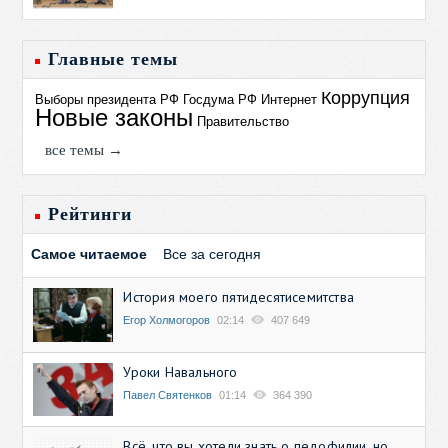
Главные темы
Коррупция
Выборы президента РФ
Госдума РФ
Интернет
Новые законы
Правительство
все темы →
Рейтинги
Самое читаемое
Все за сегодня
История моего пятидесятисемитства
Егор Холмогоров
02:14
407 649
Уроки Навального
Павел Святенков
01:14
364 390
Всё, что вы хотели знать о педофилии, но