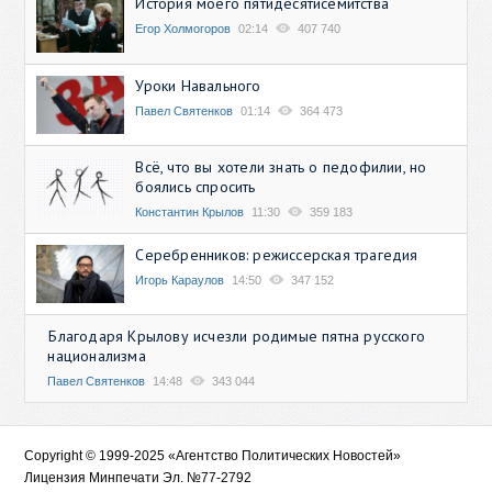
История моего пятидесятисемитства
Егор Холмогоров
02:14
407 740
Уроки Навального
Павел Святенков
01:14
364 473
Всё, что вы хотели знать о педофилии, но
боялись спросить
Константин Крылов
11:30
359 183
Серебренников: режиссерская трагедия
Игорь Караулов
14:50
347 152
Благодаря Крылову исчезли родимые пятна русского
национализма
Павел Святенков
14:48
343 044
Copyright © 1999-2025 «Агентство Политических Новостей»
Лицензия Минпечати Эл. №77-2792