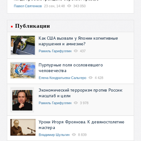
Павел Святенков
23 сен, 14:48
343 050
Публикации
Как США вызвали у Японии когнитивные
нарушения и амнезию?
Рамиль Гарифуллин
437
Пурпурные поля осоловевшего
человечества
Елена Кондратьева-Сальгеро
4 428
Экономический терроризм против России:
масштаб и цели
Рамиль Гарифуллин
3 978
Уроки Игоря Фроянова. К девяностолетию
мастера
Владимир Шульгин
8 839