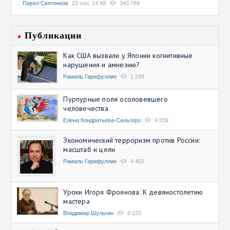
Павел Святенков
23 сен, 14:48
343 784
Публикации
Как США вызвали у Японии когнитивные
нарушения и амнезию?
Рамиль Гарифуллин
1 249
Пурпурные поля осоловевшего
человечества
Елена Кондратьева-Сальгеро
4 839
Экономический терроризм против России:
масштаб и цели
Рамиль Гарифуллин
4 402
Уроки Игоря Фроянова. К девяностолетию
мастера
Владимир Шульгин
9 233