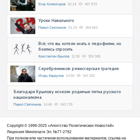
Егор Холмогоров
02:14
407 873
Уроки Навального
Павел Святенков
01:14
364 603
Всё, что вы хотели знать о педофилии, но
боялись спросить
Константин Крылов
11:30
359 308
Серебренников: режиссерская трагедия
Игорь Караулов
14:50
347 281
Благодаря Крылову исчезли родимые пятна русского
национализма
Павел Святенков
14:48
343 778
Copyright © 1999-2025 «Агентство Политических Новостей»
Лицензия Минпечати Эл. №77-2792
При полном или частичном использовании материалов, ссылка на